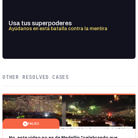
Usa tus superpoderes
Ayúdanos en esta batalla contra la mentira
OTHER RESOLVED CASES
FALSO
No, este vídeo no es de Medellín "celebrando que