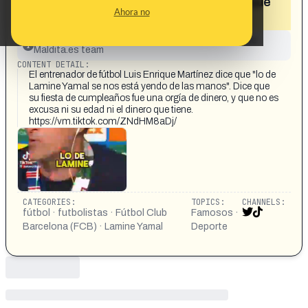
orgía de dinero, que no estuvo bien y que
Ahora no
"se nos está yendo de las manos"»
This content has not yet been investigated by the
Maldita.es team
CONTENT DETAIL:
El entrenador de fútbol Luis Enrique Martínez dice que "lo de
Lamine Yamal se nos está yendo de las manos". Dice que
su fiesta de cumpleaños fue una orgía de dinero, y que no es
excusa ni su edad ni el dinero que tiene.
https://vm.tiktok.com/ZNdHM8aDj/
CATEGORIES:
TOPICS:
CHANNELS:
fútbol · futbolistas · Fútbol Club
Famosos ·
Barcelona (FCB) · Lamine Yamal
Deporte