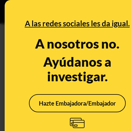
Grupos Ceuta
•
B
DESINFO
PREBU
A las redes sociales les da igual.
¿Los presentadores del tiem
A nosotros no.
térmicos"?
Ayúdanos a
This content has NOT yet been ver
investigar.
OPEN CASE
What's being said:
Hazte Embajadora/Embajador
«Los presentadores del tiempo ya no habl
This content has not 
CONTENT DETAIL:
Ya no hay tormentas de verano. Ahora son «reventones té