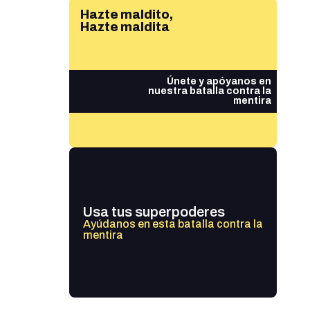
Hazte maldito,
Hazte maldita
Únete y apóyanos en
nuestra batalla contra la
mentira
Usa tus superpoderes
Ayúdanos en esta batalla contra la
mentira