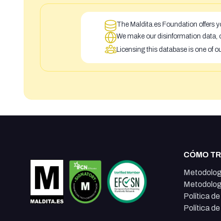
The Maldita.es Foundation offers yo
We make our disinformation data, c
Licensing this database is one of o
CÓMO T
Metodolog
Metodolog
Política d
Política d