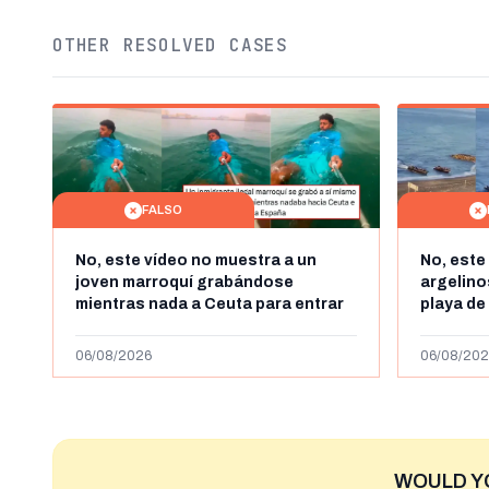
OTHER RESOLVED CASES
FALSO
No, este vídeo no muestra a un
No, este
joven marroquí grabándose
argelin
mientras nada a Ceuta para entrar
playa de
"ilegalmente a España": se grabó a
miles de
más de 450km de Ceuta y el autor lo
de julio
06/08/2026
06/08/202
niega
2023
WOULD Y