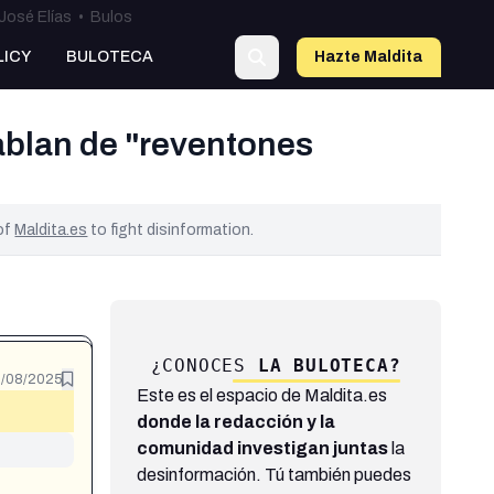
José Elías
•
Bulos
LICY
BULOTECA
Hazte Maldit
a
ablan de "reventones
 of
Maldita.es
to fight disinformation.
¿CONOCES
LA BULOTECA?
/08/2025
Este es el espacio de Maldita.es
donde la redacción y la
comunidad investigan juntas
la
desinformación. Tú también puedes