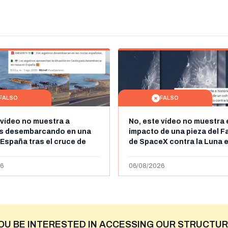
FALSO
FALSO
 vídeo no muestra a
No, este vídeo no muestra 
os desembarcando en una
impacto de una pieza del F
 España tras el cruce de
de SpaceX contra la Luna e
 personas a Ceuta a finales
agosto de 2026: circula de
 de 2026: son imágenes de
menos abril de 2026
6
06/08/2026
OU BE INTERESTED IN ACCESSING OUR STRUCTUR