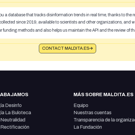
u a database that tracks disinformation trends in real time, thanks to the
ollected since 2019, available to scientists and other organizations, and w
ur funding methods and also helps us maintain the API and the review of th
CONTACT MALDITA.ES
RABAJAMOS
MÁS SOBRE MALDITA.ES
ía Desinfo
Equipo
ía La Buloteca
Nuestras cuentas
e Neutralidad
Transparencia de la organiza
e Rectificación
La Fundación