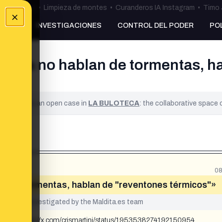
ulos Ceuta
•
Limpieza de montes
•
Curanderos IA Instagram
•
Timo 
×
NKING
INVESTIGACIONES
CONTROL DEL PODER
PO
po ya no hablan de tormentas, h
ified. It is an open case in
LA BULOTECA
: the collaborative space
08
an de tormentas, hablan de "reventones térmicos"»
yet been investigated by the Maldita.es team
rmicos». https://x.com/crismartinj/status/1953538274192150954