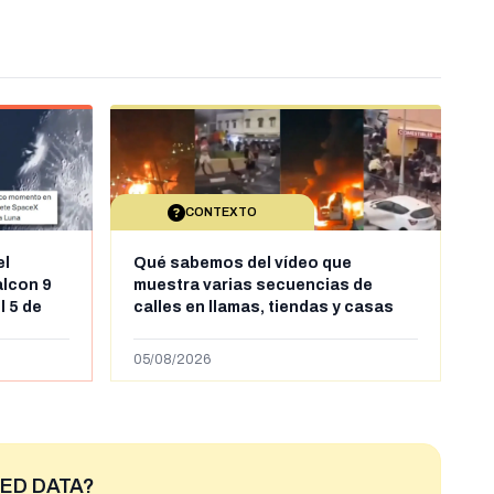
CONTEXTO
el
Qué sabemos del vídeo que
alcon 9
muestra varias secuencias de
l 5 de
calles en llamas, tiendas y casas
sde al
saqueadas y personas peleándose
supuestamente en España tras la
05/08/2026
entrada de personas migrantes en
situación irregular a Ceuta
ED DATA?