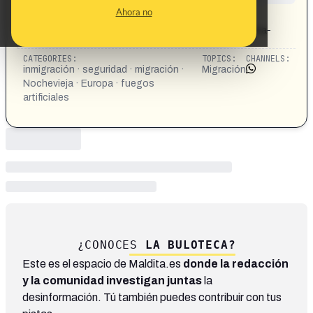
CONTENT DETAIL:
Ahora no
https://okdiario.com/espana/policias-advierten-que-
violencia-nochevieja-europa-acabara-llegando-espana-
16013355#Echobox=1767358941
CATEGORIES:
TOPICS:
CHANNELS:
inmigración · seguridad · migración ·
Migración
Nochevieja · Europa · fuegos
artificiales
¿CONOCES
LA BULOTECA?
Este es el espacio de Maldita.es
donde la redacción
y la comunidad investigan juntas
la
desinformación. Tú también puedes contribuir con tus