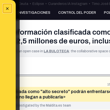
uta
•
Bulos Ceuta
•
Eclipse
•
Curanderos IA Instagram
•
Timo José 
×
NKING
INVESTIGACIONES
CONTROL DEL PODER
PO
 a información clasificada como
sta 2,5 millones de euros, inclus
ified. It is an open case in
LA BULOTECA
: the collaborative space
1
n clasificada como "alto secreto" podrán enfrentars
ncluso si no llegan a publicarla»
yet been investigated by the Maldita.es team