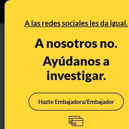
Especial Ce
DESINFO
PREBU
A las redes sociales les da igual.
¿Los periodistas que accedan
A nosotros no.
enfrentarse a sanciones de ha
Ayúdanos a
This content has NOT yet been ver
investigar.
OPEN CASE
What's being said:
Hazte Embajadora/Embajador
«Los periodistas que accedan a informació
sanciones de hasta 2,5 millones de euros, i
This content has not 