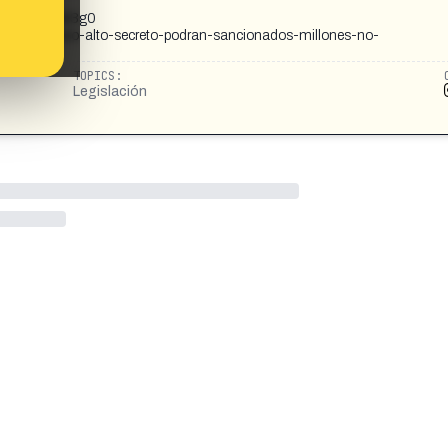
wMDNtdGVlM3g0
distas-acceso-alto-secreto-podran-sancionados-millones-no-
TOPICS:
Legislación