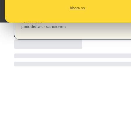
CONTENT DETAIL:
https://www.instagram.com/p/DMAxMdyvDJr/?igsh=bmw
Ahora no
https://www.elespanol.com/espana/politica/20250711/perio
difundan/1003743841201_0.html
CATEGORIES:
periodistas · sanciones