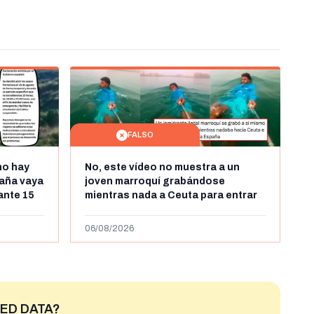
FALSO
no hay
No, este vídeo no muestra a un
aña vaya
joven marroquí grabándose
rante 15
mientras nada a Ceuta para entrar
arruecos
"ilegalmente a España": se grabó a
más de 450km de Ceuta y el autor lo
06/08/2026
niega
ED DATA?