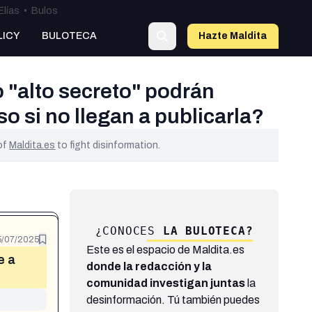
Elías
•
Bulos
LICY
BULOTECA
Hazte Maldit
a
 "alto secreto" podrán
o si no llegan a publicarla?
 of
Maldita.es
to fight disinformation.
¿CONOCES
LA BULOTECA?
5/07/2025
Este es el espacio de Maldita.es
e a
donde la redacción y la
comunidad investigan juntas
la
desinformación. Tú también puedes