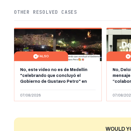
OTHER RESOLVED CASES
FALSO
No, este vídeo no es de Medellín
No, Delo
"celebrando que concluyó el
mensaje
Gobierno de Gustavo Petro" en
“colabo
agosto de 2026: es de la Alborada
online” 
de 2024
1.000 eur
07/08/2026
07/08/202
WOULD Y