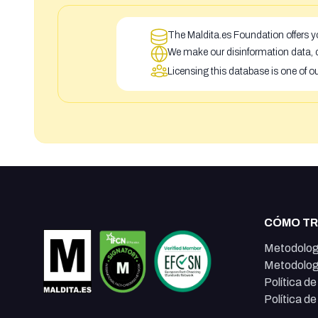
The Maldita.es Foundation offers yo
We make our disinformation data, c
Licensing this database is one of o
CÓMO T
Metodolog
Metodolog
Política d
Política d