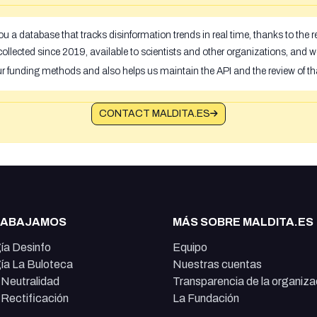
u a database that tracks disinformation trends in real time, thanks to the
ollected since 2019, available to scientists and other organizations, and w
ur funding methods and also helps us maintain the API and the review of th
CONTACT MALDITA.ES
RABAJAMOS
MÁS SOBRE MALDITA.ES
ía Desinfo
Equipo
ía La Buloteca
Nuestras cuentas
e Neutralidad
Transparencia de la organiza
e Rectificación
La Fundación