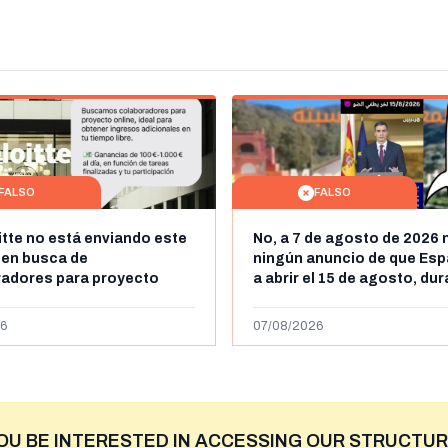
FALSO
FALSO
itte no está enviando este
No, a 7 de agosto de 2026 
 en busca de
ningún anuncio de que Esp
radores para proyecto
a abrir el 15 de agosto, du
con ganancias de hasta
horas, la frontera entre M
os al día: es un timo
y Ceuta
6
07/08/2026
OU BE INTERESTED IN ACCESSING OUR STRUCTUR