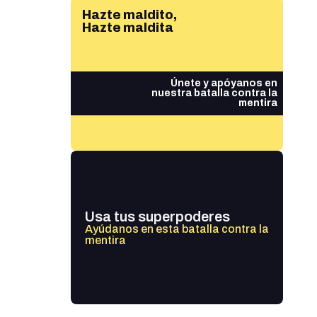
Hazte maldito,
Hazte maldita
Únete y apóyanos en
nuestra batalla contra la
mentira
Usa tus superpoderes
Ayúdanos en esta batalla contra la
mentira