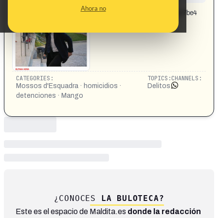
CONTENT DETAIL:
Ahora no
https://www.elmundo.es/cataluna/2026/05/19/6a0c127be4
d4d80b588b4596.html
CATEGORIES:
TOPICS:
CHANNELS:
Mossos d'Esquadra · homicidios ·
Delitos
detenciones · Mango
¿CONOCES
LA BULOTECA?
Este es el espacio de Maldita.es
donde la redacción