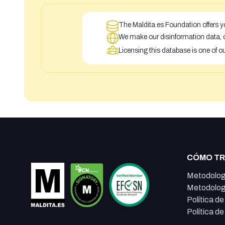
The Maldita.es Foundation offers yo
We make our disinformation data, c
Licensing this database is one of o
CÓMO T
Metodolog
Metodolog
Política d
Política d