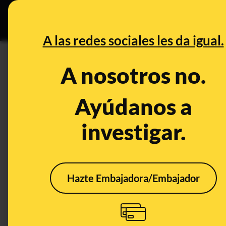
Grupos Ceuta
•
B
DESINFO
PREBU
A las redes sociales les da igual.
¿Los guardaespaldas de Sant
A nosotros no.
comportamiento?
Ayúdanos a
This content has NOT yet been ver
investigar.
OPEN CASE
What's being said:
Hazte Embajadora/Embajador
«Los guardaespaldas de Santiago Abascal 
comportamiento»
This content has not 