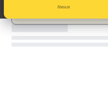
CONTENT DETAIL:
https://www.facebook.com/share/v/16VQeW21ip/
Ahora no
CATEGORIES:
ETA (Euskadi Ta Askatasuna) · Santiago Abascal · guard