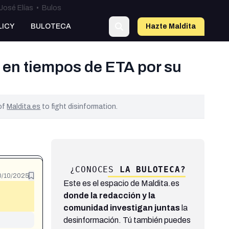
José Elías
•
Bulos
LICY
BULOTECA
Hazte Maldit
a
 en tiempos de ETA por su
 of
Maldita.es
to fight disinformation.
¿CONOCES
LA BULOTECA?
0/10/2025
Este es el espacio de Maldita.es
donde la redacción y la
comunidad investigan juntas
la
desinformación. Tú también puedes