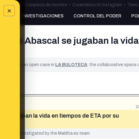
ulos Ceuta
•
Limpieza de montes
•
Curanderos IA Instagram
•
Timo 
×
NKING
INVESTIGACIONES
CONTROL DEL PODER
PO
iago Abascal se jugaban la vida
ified. It is an open case in
LA BULOTECA
: the collaborative space
1
se jugaban la vida en tiempos de ETA por su
yet been investigated by the Maldita.es team