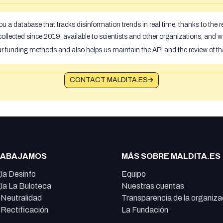
u a database that tracks disinformation trends in real time, thanks to the
ollected since 2019, available to scientists and other organizations, and w
ur funding methods and also helps us maintain the API and the review of th
CONTACT MALDITA.ES
RABAJAMOS
MÁS SOBRE MALDITA.ES
ía Desinfo
Equipo
ía La Buloteca
Nuestras cuentas
e Neutralidad
Transparencia de la organiza
e Rectificación
La Fundación