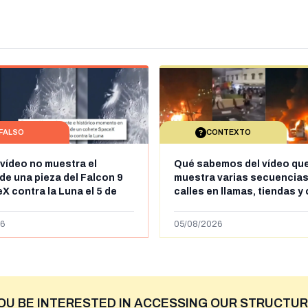
FALSO
CONTEXTO
 vídeo no muestra el
Qué sabemos del vídeo qu
de una pieza del Falcon 9
muestra varias secuencias
X contra la Luna el 5 de
calles en llamas, tiendas y
e 2026: circula desde al
saqueadas y personas pe
ril de 2026
supuestamente en España t
6
05/08/2026
entrada de personas migra
situación irregular a Ceuta
OU BE INTERESTED IN ACCESSING OUR STRUCTUR