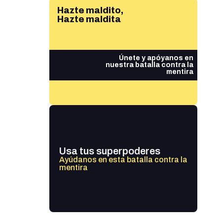
Hazte maldito,
Hazte maldita
Únete y apóyanos en
nuestra batalla contra la
mentira
Usa tus superpoderes
Ayúdanos en esta batalla contra la
mentira