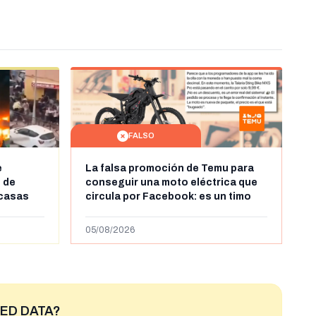
FALSO
e
La falsa promoción de Temu para
 de
conseguir una moto eléctrica que
 casas
circula por Facebook: es un timo
leándose
ras la
05/08/2026
ntes en
ED DATA?