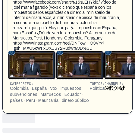
https://www.facebook.com/share/r/15sLEHYki6/ vídeo de
josé maria figaredo (vox) diciendo que españa con los
impuestos de los españoles da dinero al ministerio de
interior de marruecos, al ministerio de pesca de mauritania,
a ecuador, a un pueblo de honduras, colombia,
mozambique, perú. Hay que pagar impuestos en España,
para España ¿Dónde van tus impuestos? A los socios de
Marruecos, Perú, Honduras, Colombia, Paraguay
https://www.instagram.com/reel/DNTow__C3VY/?
igsh=MXU5cWFxOXU3Y2Rudw%3D%3D
CATEGORIES:
TOPICS:
CHANNELS:
Colombia · España · Vox · impuestos ·
Política
subvenciones · Marruecos · Ecuador ·
países · Perú · Mauritania · dinero público