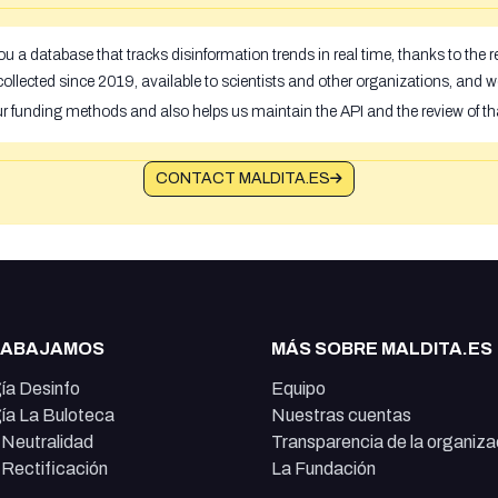
u a database that tracks disinformation trends in real time, thanks to the
ollected since 2019, available to scientists and other organizations, and w
ur funding methods and also helps us maintain the API and the review of th
CONTACT MALDITA.ES
RABAJAMOS
MÁS SOBRE MALDITA.ES
ía Desinfo
Equipo
ía La Buloteca
Nuestras cuentas
e Neutralidad
Transparencia de la organiza
e Rectificación
La Fundación