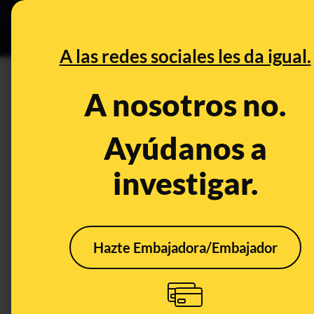
Especial Ce
DESINFO
PREBU
A las redes sociales les da igual.
¿Los escáneres de litio son l
A nosotros no.
táctiles de coches aparcado
Ayúdanos a
This content has NOT yet been ver
investigar.
OPEN CASE
What's being said:
Hazte Embajadora/Embajador
«Los escáneres de litio son la nueva herram
coches aparcados en Madrid»
This content has not 