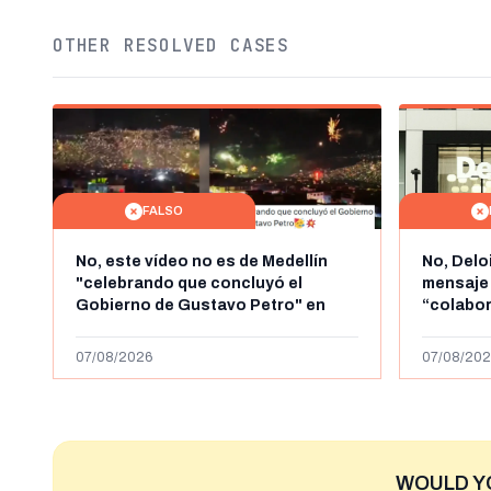
OTHER RESOLVED CASES
FALSO
No, este vídeo no es de Medellín
No, Delo
"celebrando que concluyó el
mensaje
Gobierno de Gustavo Petro" en
“colabo
agosto de 2026: es de la Alborada
online” 
de 2024
1.000 eur
07/08/2026
07/08/202
WOULD Y