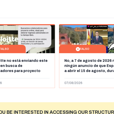
FALSO
FALSO
itte no está enviando este
No, a 7 de agosto de 2026 
 en busca de
ningún anuncio de que Esp
radores para proyecto
a abrir el 15 de agosto, du
con ganancias de hasta
horas, la frontera entre M
os al día: es un timo
y Ceuta
6
07/08/2026
OU BE INTERESTED IN ACCESSING OUR STRUCTUR