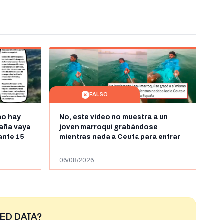
FALSO
no hay
No, este vídeo no muestra a un
aña vaya
joven marroquí grabándose
rante 15
mientras nada a Ceuta para entrar
arruecos
"ilegalmente a España": se grabó a
más de 450km de Ceuta y el autor lo
06/08/2026
niega
ED DATA?