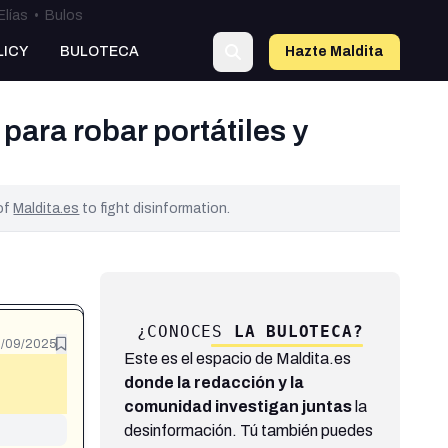
Elías
•
Bulos
LICY
BULOTECA
Hazte Maldit
a
para robar portátiles y
 of
Maldita.es
to fight disinformation.
¿CONOCES
LA BULOTECA?
/09/2025
Este es el espacio de Maldita.es
donde la redacción y la
comunidad investigan juntas
la
desinformación. Tú también puedes