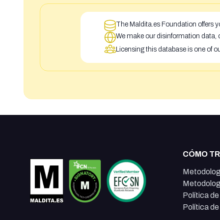
The Maldita.es Foundation offers yo
We make our disinformation data, c
Licensing this database is one of o
CÓMO T
Metodolog
Metodolog
Política d
Política d