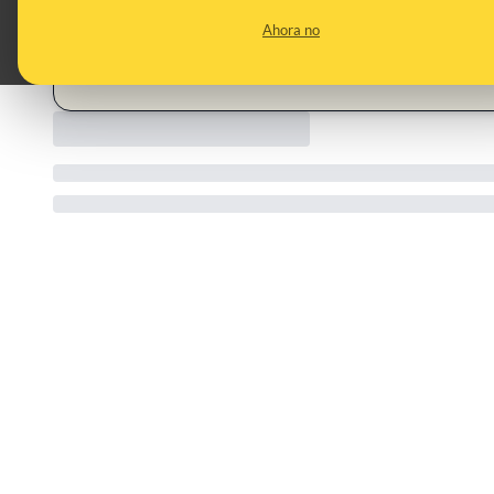
CONTENT DETAIL:
Escáneres de litio:la nueva herramienta de los ladrones para 
Ahora no
CATEGORIES:
robos · coches · litio · portátiles · escaneo