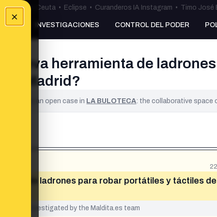
uta
•
Bulos Ceuta
•
Eclipse
•
Curanderos IA Instagram
•
Timo José 
×
NKING
INVESTIGACIONES
CONTROL DEL PODER
PO
a nueva herramienta de ladrones 
s en Madrid?
ified. It is an open case in
LA BULOTECA
: the collaborative space
22
ienta de ladrones para robar portátiles y táctiles de
yet been investigated by the Maldita.es team