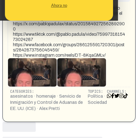
CONTENT DETAIL:
Ahora no
les advierto que este vídeo es desgarrador es el momento
en que los compañeros de trabajo de Alex pretty le rinden el
último homenaje
https://x.com/pablopadulax/status/201584927256289290
0
https://www.tiktok.com/@pablo.padula/video/75997318154
73024287
https://www.facebook.com/groups/286125591720301/post
s/2842873756045459/
https://www.instagram.com/reels/DT-8KqaGMLv/
CATEGORIES:
TOPICS:
CHANNELS:
asesinatos · homenaje · Servicio de
Política ·
Inmigración y Control de Aduanas de
Sociedad
EE. UU. (ICE) · Alex Pretti