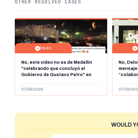
OTHER RESOLVED CASES
FALSO
No, este vídeo no es de Medellín
No, Delo
"celebrando que concluyó el
mensaje
Gobierno de Gustavo Petro" en
“colabo
agosto de 2026: es de la Alborada
online” 
de 2024
1.000 eur
07/08/2026
07/08/202
WOULD Y