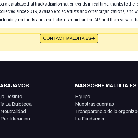
u a database that tracks disinformation trends in real time, thanks to the
ollected since 2019, available to scientists and other organizations, and w
ur funding methods and also helps us maintain the API and the review of th
CONTACT MALDITA.ES
RABAJAMOS
MÁS SOBRE MALDITA.ES
ía Desinfo
Equipo
ía La Buloteca
Nuestras cuentas
e Neutralidad
Transparencia de la organiza
e Rectificación
La Fundación