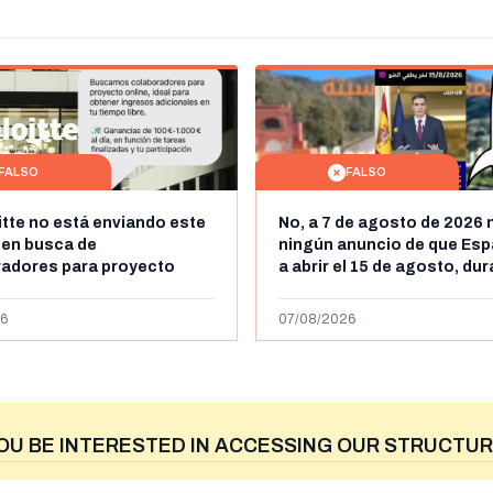
FALSO
FALSO
itte no está enviando este
No, a 7 de agosto de 2026 
 en busca de
ningún anuncio de que Esp
radores para proyecto
a abrir el 15 de agosto, du
con ganancias de hasta
horas, la frontera entre M
os al día: es un timo
y Ceuta
6
07/08/2026
OU BE INTERESTED IN ACCESSING OUR STRUCTUR