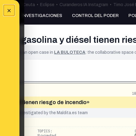
uta
•
Bulos Ceuta
•
Eclipse
•
Curanderos IA Instagram
•
Timo José 
×
NKING
INVESTIGACIONES
CONTROL DEL PODER
PO
 de gasolina y diésel tienen rie
ified. It is an open case in
LA BULOTECA
: the collaborative space
1
 diésel tienen riesgo de incendio»
yet been investigated by the Maldita.es team
TOPICS:
Sociedad