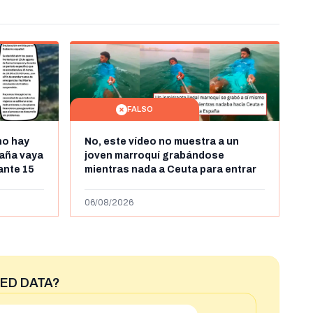
FALSO
no hay
No, este vídeo no muestra a un
aña vaya
joven marroquí grabándose
rante 15
mientras nada a Ceuta para entrar
arruecos
"ilegalmente a España": se grabó a
más de 450km de Ceuta y el autor lo
06/08/2026
niega
ED DATA?