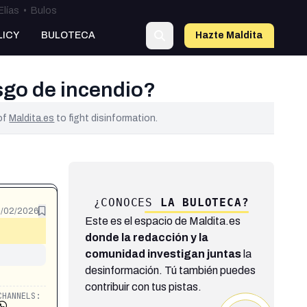
Elías
•
Bulos
LICY
BULOTECA
Hazte Maldit
a
sgo de incendio?
 of
Maldita.es
to fight disinformation.
¿CONOCES
LA BULOTECA?
8/02/2026
Este es el espacio de Maldita.es
donde la redacción y la
comunidad investigan juntas
la
desinformación. Tú también puedes
contribuir con tus pistas.
CHANNELS: