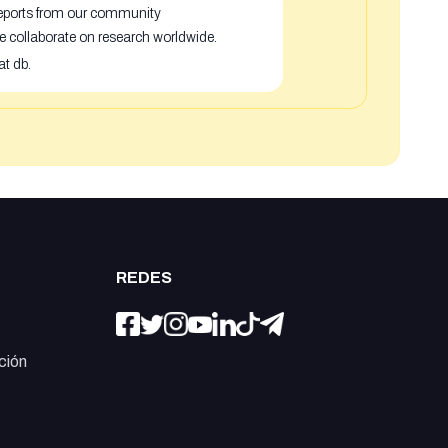
 reports from our community
e collaborate on research worldwide.
at db.
REDES
ción