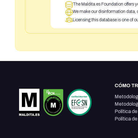
The Maldita.es Foundation offers yo
We make our disinformation data, c
Licensing this database is one of o
CÓMO T
Metodolog
Metodolog
Política d
Política d