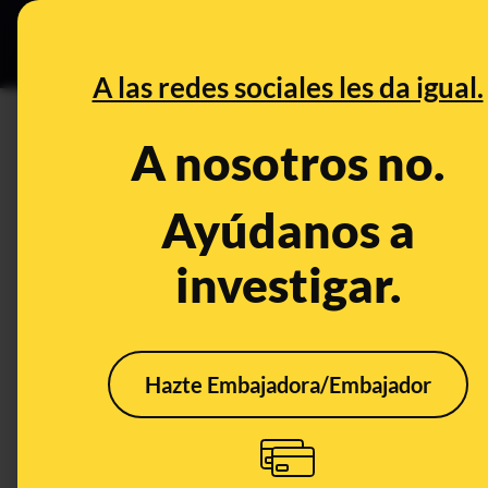
Especial Ce
DESINFO
PREBU
A las redes sociales les da igual.
¿Los coches de la marca BMW
A nosotros no.
This content has NOT yet been ver
Ayúdanos a
investigar.
OPEN CASE
What's being said:
«Los coches de la marca BMW de gasolina y
Hazte Embajadora/Embajador
This content has not 
CONTENT DETAIL:
Los BMW de gasolina y diésel tienen riesgo de incendio
CATEGORIES:
coches · diésel · incendios · gasolina