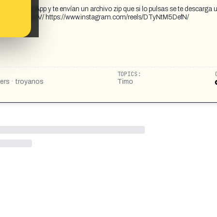
s de WhatsApp y te envían un archivo zip que si lo pulsas se te descarga 
k.com/ZNRyE1sYV/ https://www.instagram.com/reels/DTyNtM5DefN/
TOPICS:
ers · troyanos
Timo