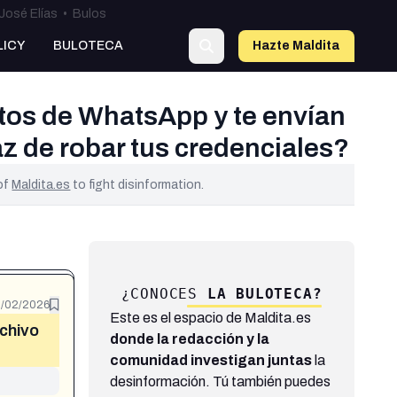
José Elías
•
Bulos
LICY
BULOTECA
Hazte Maldit
a
ctos de WhatsApp y te envían
az de robar tus credenciales?
 of
Maldita.es
to fight disinformation.
¿CONOCES
LA BULOTECA?
3/02/2026
Este es el espacio de Maldita.es
chivo
donde la redacción y la
comunidad investigan juntas
la
desinformación. Tú también puedes