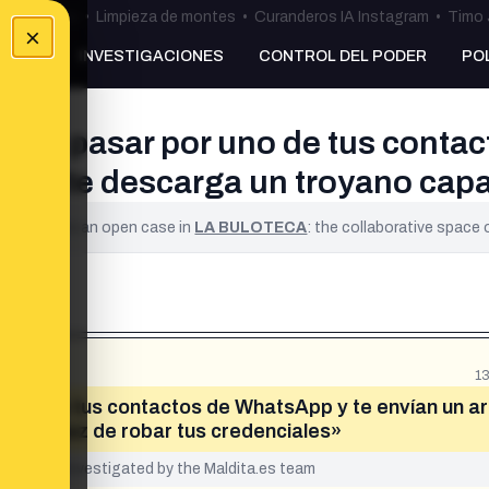
ulos Ceuta
•
Limpieza de montes
•
Curanderos IA Instagram
•
Timo 
×
NKING
INVESTIGACIONES
CONTROL DEL PODER
PO
acen pasar por uno de tus conta
sas se te descarga un troyano cap
ified. It is an open case in
LA BULOTECA
: the collaborative space
1
 uno de tus contactos de WhatsApp y te envían un ar
yano capaz de robar tus credenciales»
yet been investigated by the Maldita.es team