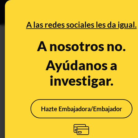
Grupos Ceuta
•
B
DESINFO
PREBU
A las redes sociales les da igual.
¿Los ciberdelincuentes se h
A nosotros no.
un archivo zip que si lo pul
Ayúdanos a
This content has NOT yet been ver
investigar.
OPEN CASE
What's being said:
Hazte Embajadora/Embajador
«Los ciberdelincuentes se hacen pasar por
zip que si lo pulsas se te descarga un tro
This content has not 