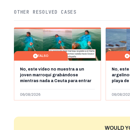
OTHER RESOLVED CASES
FALSO
No, este vídeo no muestra a un
No, este
joven marroquí grabándose
argelin
mientras nada a Ceuta para entrar
playa de
"ilegalmente a España": se grabó a
miles de
más de 450km de Ceuta y el autor lo
de julio
06/08/2026
06/08/202
niega
2023
WOULD Y