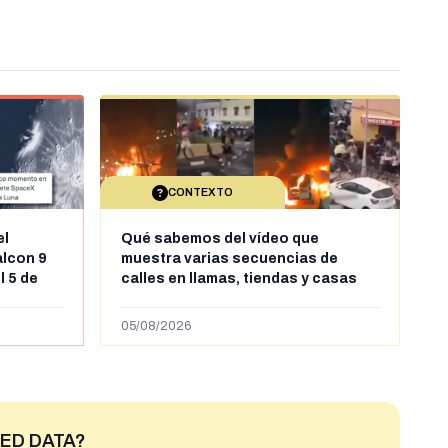
CONTEXTO
el
Qué sabemos del vídeo que
alcon 9
muestra varias secuencias de
l 5 de
calles en llamas, tiendas y casas
sde al
saqueadas y personas peleándose
supuestamente en España tras la
05/08/2026
entrada de personas migrantes en
situación irregular a Ceuta
ED DATA?