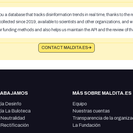
u a database that tracks disinformation trends in real time, thanks to the
ollected since 2019, available to scientists and other organizations, and w
ur funding methods and also helps us maintain the API and the review of th
CONTACT MALDITA.ES
RABAJAMOS
MÁS SOBRE MALDITA.ES
ía Desinfo
Equipo
ía La Buloteca
Nuestras cuentas
e Neutralidad
Transparencia de la organiza
e Rectificación
La Fundación