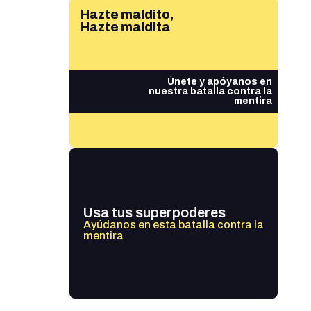
Hazte maldito,
Hazte maldita
Únete y apóyanos en
nuestra batalla contra la
mentira
Usa tus superpoderes
Ayúdanos en esta batalla contra la
mentira