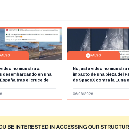
FALSO
FALSO
 vídeo no muestra a
No, este vídeo no muestra 
os desembarcando en una
impacto de una pieza del F
 España tras el cruce de
de SpaceX contra la Luna e
 personas a Ceuta a finales
agosto de 2026: circula de
 de 2026: son imágenes de
menos abril de 2026
6
06/08/2026
OU BE INTERESTED IN ACCESSING OUR STRUCTUR