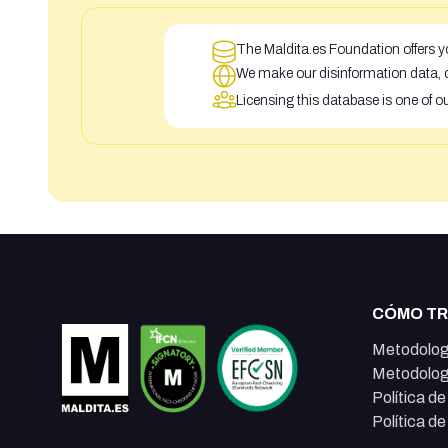
The Maldita.es Foundation offers yo
We make our disinformation data, c
Licensing this database is one of o
CÓMO T
Metodolog
Metodolog
Política d
Política d