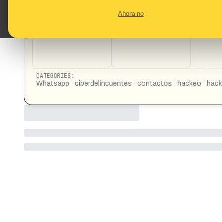
CONTENT DETAIL:
Los ciberdelincuentes se hacen pasar por uno de tus contacto
Ahora no
troyano capaz de robar tus credenciales https://vm.tikto
CATEGORIES:
Whatsapp · ciberdelincuentes · contactos · hackeo · hack