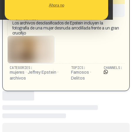
Ahora no
This content has not yet been investigated by the
Maldita.es team
CONTENT DETAIL:
Los archivos desclasificados de Epstein incluyen la
fotografía de una mujer desnuda arrodillada frente a un gran
crucifijo
CATEGORIES:
TOPICS:
CHANNELS:
mujeres · Jeffrey Epstein ·
Famosos ·
archivos
Delitos