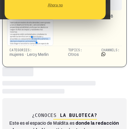
This content has not yet been investigated by the
Ahora no
Maldita.es team
CONTENT DETAIL:
https://x.com/etfelicitofill/status/1962784076558946548
CATEGORIES:
TOPICS:
CHANNELS:
mujeres · Leroy Merlin
Otros
¿CONOCES
LA BULOTECA?
Este es el espacio de Maldita.es
donde la redacción