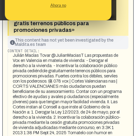
Valenciana en vivienda: derogar el
Ahora no
derecho a la vivienda e incentivar la
colaboración público-privada cediendo
gratis terrenos públicos para
promociones privadas»
This content has not yet been investigated by the
Maldita.es team
CONTENT DETAIL:
Julián Macías Tovar @JulianMaciasT Las propuestas de
Vox en Valencia en materia de vivienda: - Derogar el
derecho a la vivienda. - Incentivar la colaboración público
privada cediéndole gratuitamente terrenos públicos para
promociones privadas. Fuertes contra los débiles, serviles
con los poderosos. 痰 078 vox | Cortes Valencianas nas |
CORTS VALENCIANES más ciudadanos puedan
beneficiarse de su asesoramiento. Contar con un programa
efectivo de ayudas y avales p ciudadanos (especialmente.
jóvenes) para que tengan mayor facilidad vivienda. II. Las
Cortes instan al Consell a que inste al Gobierno de la
Nación a: 1. Derogar la Ley 12/2023, de 24 de mayo, por el
derecho a la vivienda. 2. Incentivar la colaboración público-
privada mediante la cesión gratuita promociones privadas
de vivienda adjudicadas mediante concurso, en 3.3K 1
2013 1:38 PM Sept 24, 2025 Tomatelo con humor en