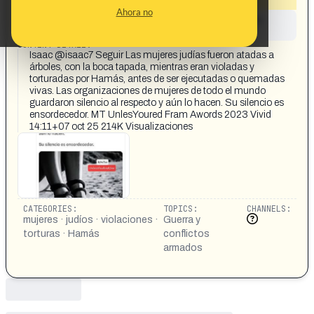
Ahora no
This content has not yet been investigated by the
Maldita.es team
CONTENT DETAIL:
Isaac @isaac7 Seguir Las mujeres judías fueron atadas a
árboles, con la boca tapada, mientras eran violadas y
torturadas por Hamás, antes de ser ejecutadas o quemadas
vivas. Las organizaciones de mujeres de todo el mundo
guardaron silencio al respecto y aún lo hacen. Su silencio es
ensordecedor. MT UnlesYoured Fram Awords 2023 Vivid
14:11+07 oct 25 214K Visualizaciones
CATEGORIES:
TOPICS:
CHANNELS:
mujeres · judíos · violaciones ·
Guerra y
torturas · Hamás
conflictos
armados