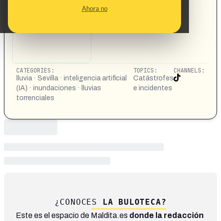
ESTÁ PASANDO AHORA
Ahora no
https://vm.tiktok.com/ZNRUs1ggt/
CATEGORIES:
TOPICS:
CHANNELS:
lluvia · Sevilla · inteligencia artificial
Catástrofes
(IA) · inundaciones · lluvias
e incidentes
torrenciales
¿CONOCES
LA BULOTECA?
Este es el espacio de Maldita.es
donde la redacción