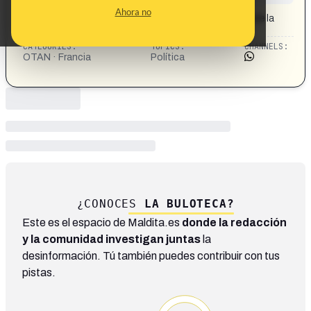
CONTENT DETAIL:
Ahora no
Vicepresidenta de la Asamblea Nacional de Francia pide la
retirada del país de la OTAN
CATEGORIES:
TOPICS:
CHANNELS:
OTAN · Francia
Política
¿CONOCES
LA BULOTECA?
Este es el espacio de Maldita.es
donde la redacción
y la comunidad investigan juntas
la
desinformación. Tú también puedes contribuir con tus
pistas.