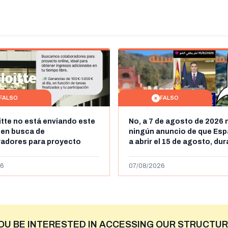
FALSO
FALSO
itte no está enviando este
No, a 7 de agosto de 2026 
 en busca de
ningún anuncio de que Esp
radores para proyecto
a abrir el 15 de agosto, du
con ganancias de hasta
horas, la frontera entre M
os al día: es un timo
y Ceuta
6
07/08/2026
OU BE INTERESTED IN ACCESSING OUR STRUCTUR