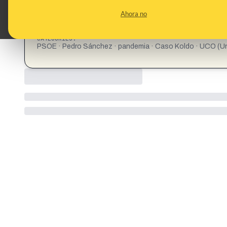
CONTENT DETAIL:
La UCO rastrea una donación sospechosa de un millón del 
Ahora no
https://www.eldebate.com/espana/20251022/uco-rastrea-d
abalos-cerdan_347113.html
CATEGORIES:
PSOE · Pedro Sánchez · pandemia · Caso Koldo · UCO (Un