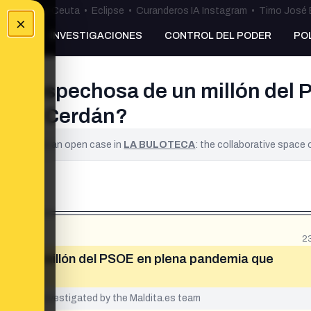
uta
•
Bulos Ceuta
•
Eclipse
•
Curanderos IA Instagram
•
Timo José 
×
NKING
INVESTIGACIONES
CONTROL DEL PODER
PO
ón sospechosa de un millón del
los y Cerdán?
ified. It is an open case in
LA BULOTECA
: the collaborative space
2
 de un millón del PSOE en plena pandemia que
yet been investigated by the Maldita.es team