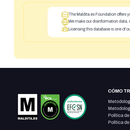
The Maldita.es Foundation offers yo
We make our disinformation data, c
Licensing this database is one of o
CÓMO T
Metodolog
Metodolog
Política d
Política d