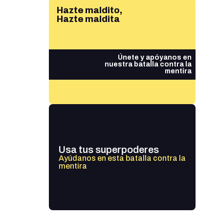
Hazte maldito,
Hazte maldita
Únete y apóyanos en
nuestra batalla contra la
mentira
Usa tus superpoderes
Ayúdanos en esta batalla contra la
mentira