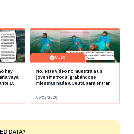
FALSO
no hay
No, este vídeo no muestra a un
aña vaya
joven marroquí grabándose
rante 15
mientras nada a Ceuta para entrar
arruecos
"ilegalmente a España": se grabó a
más de 450km de Ceuta y el autor lo
06/08/2026
niega
ED DATA?