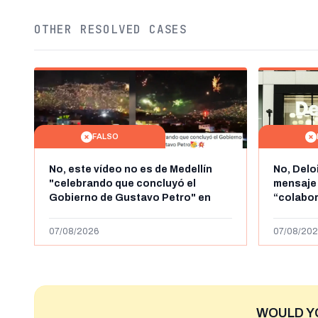
OTHER RESOLVED CASES
FALSO
No, este vídeo no es de Medellín
No, Delo
"celebrando que concluyó el
mensaje
Gobierno de Gustavo Petro" en
“colabo
agosto de 2026: es de la Alborada
online” 
de 2024
1.000 eur
07/08/2026
07/08/202
WOULD Y