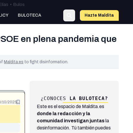
Elías
•
Bulos
o
LICY
BULOTECA
Hazte Maldit
a
 PSOE en plena pandemia que
 of
Maldita.es
to fight disinformation.
¿CONOCES
LA BULOTECA?
3/10/2025
Este es el espacio de Maldita.es
donde la redacción y la
comunidad investigan juntas
la
desinformación. Tú también puedes