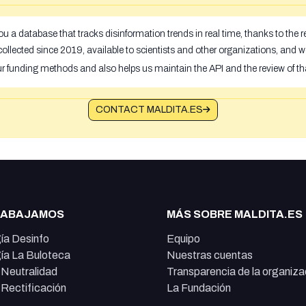
u a database that tracks disinformation trends in real time, thanks to the
ollected since 2019, available to scientists and other organizations, and w
ur funding methods and also helps us maintain the API and the review of th
CONTACT MALDITA.ES
RABAJAMOS
MÁS SOBRE MALDITA.ES
ía Desinfo
Equipo
ía La Buloteca
Nuestras cuentas
e Neutralidad
Transparencia de la organiza
e Rectificación
La Fundación