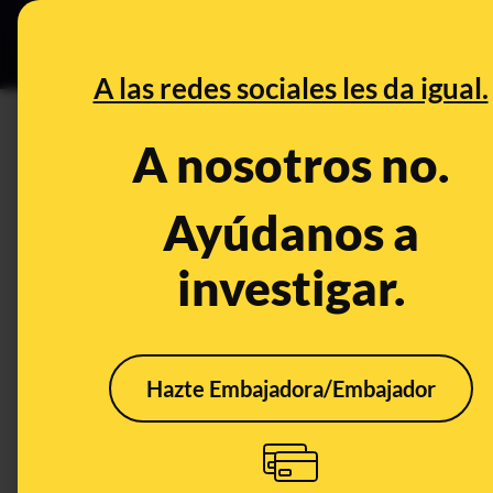
Especial Ce
DESINFO
PREBU
A las redes sociales les da igual.
¿La UCO rastrea una donaci
A nosotros no.
gestionaron el tesorero, Ába
Ayúdanos a
This content has NOT yet been ver
investigar.
OPEN CASE
What's being said:
Hazte Embajadora/Embajador
«La UCO rastrea una donación sospechosa
gestionaron el tesorero, Ábalos y Cerdán»
This content has not 