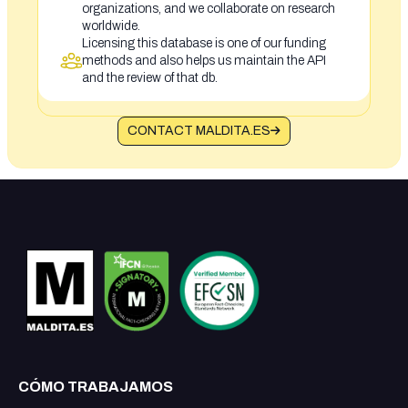
organizations, and we collaborate on research
worldwide.
Licensing this database is one of our funding
methods and also helps us maintain the API
and the review of that db.
CONTACT MALDITA.ES
CÓMO TRABAJAMOS