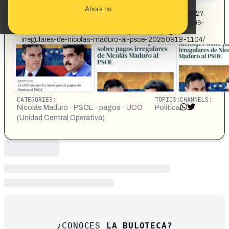
CONTENT DETAIL:
Ahora no
https://x.com/capTercio/status/1969089891762913342?
s=08 https://gaceta.es/espana/pedro-sanchez-contra-las-
cuerdas-la-uco-encuentra-mensajes-sobre-pagos-
irregulares-de-nicolas-maduro-al-psoe-20250919-1104/
CATEGORIES:
TOPICS:
CHANNELS:
Nicolás Maduro · PSOE · pagos · UCO
Política
(Unidad Central Operativa)
¿CONOCES
LA BULOTECA?