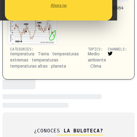
CONTENT DETAIL:
Ahora no
https://x.com/Labitajeanmich/status/2058959418335564
110?s=20
CATEGORIES:
TOPICS:
CHANNELS:
temperatura · Tierra · temperaturas
Medio
extremas · temperaturas ·
ambiente
temperaturas altas · planeta
· Clima
¿CONOCES
LA BULOTECA?