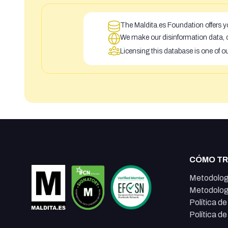
The Maldita.es Foundation offers yo
We make our disinformation data, c
Licensing this database is one of o
CÓMO T
Metodolog
Metodolog
Política d
Política d