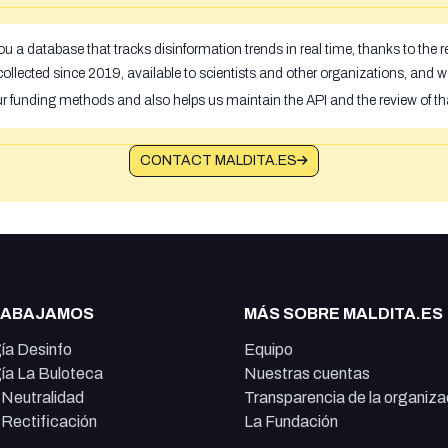
u a database that tracks disinformation trends in real time, thanks to the
ollected since 2019, available to scientists and other organizations, and w
ur funding methods and also helps us maintain the API and the review of th
CONTACT MALDITA.ES
RABAJAMOS
MÁS SOBRE MALDITA.ES
ía Desinfo
Equipo
ía La Buloteca
Nuestras cuentas
e Neutralidad
Transparencia de la organiza
e Rectificación
La Fundación