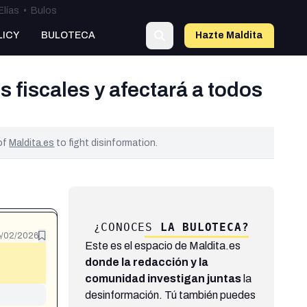
Elías
•
Bulos
LICY
BULOTECA
Hazte Maldit
a
 fiscales y afectará a todos
 of
Maldita.es
to fight disinformation.
¿CONOCES
LA BULOTECA?
/02/2026
Este es el espacio de Maldita.es
donde la redacción y la
comunidad investigan juntas
la
desinformación. Tú también puedes