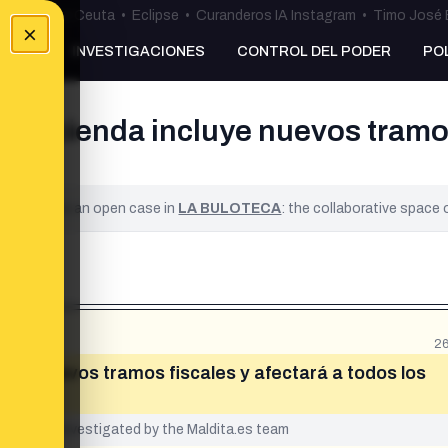
uta
•
Bulos Ceuta
•
Eclipse
•
Curanderos IA Instagram
•
Timo José 
×
NKING
INVESTIGACIONES
CONTROL DEL PODER
PO
 Hacienda incluye nuevos tramos
ified. It is an open case in
LA BULOTECA
: the collaborative space
26
luye nuevos tramos fiscales y afectará a todos los
yet been investigated by the Maldita.es team