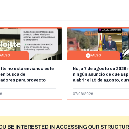
FALSO
FALSO
itte no está enviando este
No, a 7 de agosto de 2026 
 en busca de
ningún anuncio de que Esp
radores para proyecto
a abrir el 15 de agosto, du
con ganancias de hasta
horas, la frontera entre M
os al día: es un timo
y Ceuta
6
07/08/2026
OU BE INTERESTED IN ACCESSING OUR STRUCTUR