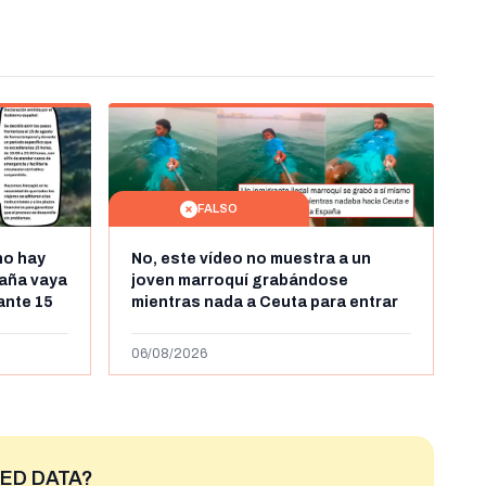
FALSO
no hay
No, este vídeo no muestra a un
aña vaya
joven marroquí grabándose
rante 15
mientras nada a Ceuta para entrar
arruecos
"ilegalmente a España": se grabó a
más de 450km de Ceuta y el autor lo
06/08/2026
niega
ED DATA?