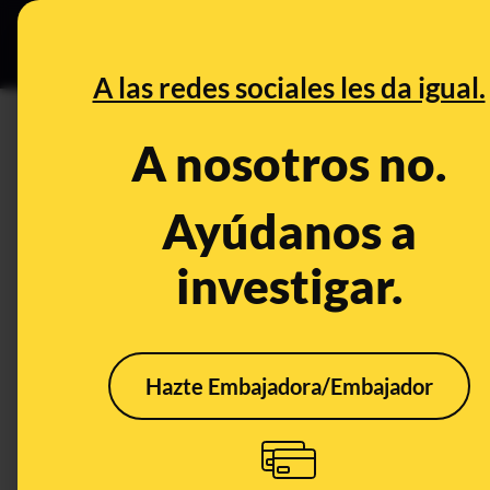
Especial Ce
DESINFO
PREBU
A las redes sociales les da igual.
¿La reforma del IRPF 2026 de
A nosotros no.
los sueldos?
Ayúdanos a
This content has NOT yet been ver
investigar.
OPEN CASE
What's being said:
Hazte Embajadora/Embajador
«La reforma del IRPF 2026 de Hacienda inc
sueldos»
This content has not 