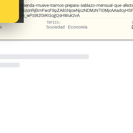
ga-sorpresa-hacienda-mueve-tramos-prepara-sablazo-mensual-que-afect
RuA2FlbQIxMABzcnRjBmFwcF9pZA81NjcwNjczNDMzNTI0MjcAAadcyHS
AS8l5A_aem_wPz9t2l3rKGcgQsHWuk2vA
TOPICS:
a
Sociedad · Economía