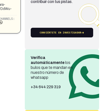
contribuir con tus pistas.
ara-
FDdWu-
CHANNELS:
CONVIÉRTETE EN INVESTIGADOR
Verifica
automáticamente
los
bulos que te mandan en
nuestro número de
whatsapp
+34 644 229 319