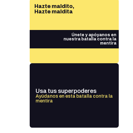
Hazte maldito,
Hazte maldita
Únete y apóyanos en
nuestra batalla contra la
mentira
Usa tus superpoderes
Ayúdanos en esta batalla contra la
mentira