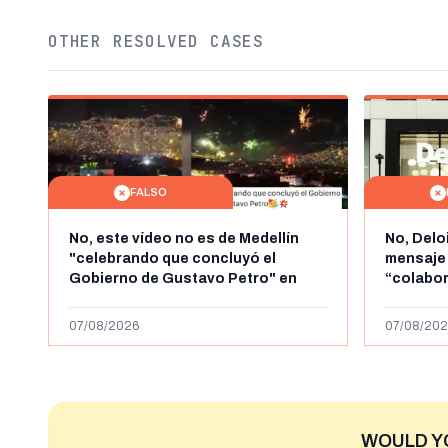
OTHER RESOLVED CASES
FALSO
No, este vídeo no es de Medellín
No, Delo
"celebrando que concluyó el
mensaje
Gobierno de Gustavo Petro" en
“colabo
agosto de 2026: es de la Alborada
online” 
de 2024
1.000 eur
07/08/2026
07/08/202
WOULD Y