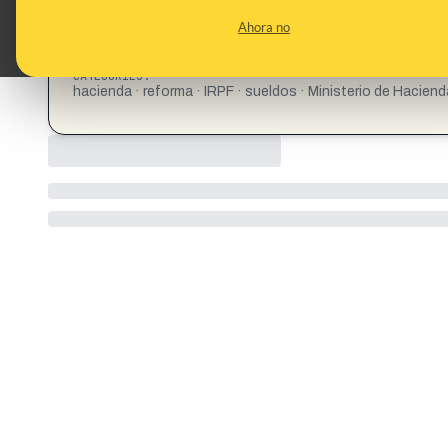
CONTENT DETAIL:
https://okdiario.com/economia/reforma-del-irpf-2026-lle
Ahora no
todos-sueldos-16223371?fbclid=PAT01DUAQNB4VleH
Mbr_ACbRMm1L7DTA-Tgenls3aJTNUmGkRGaMb3V-uNi
CATEGORIES:
hacienda · reforma · IRPF · sueldos · Ministerio de Haciend