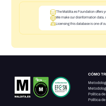
The Maldita.es Foundation offers yo
We make our disinformation data, c
Licensing this database is one of o
CÓMO T
Metodolog
Metodolog
Política d
Política d