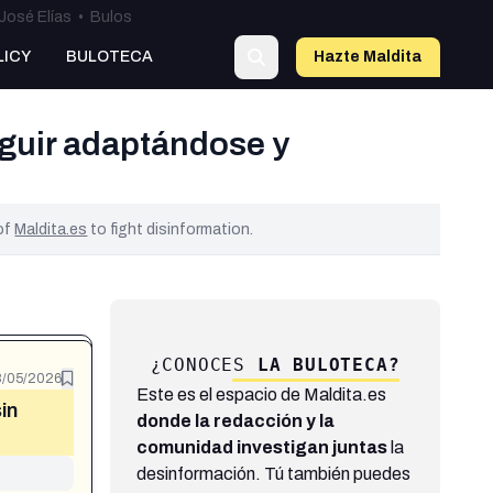
José Elías
•
Bulos
LICY
BULOTECA
Hazte Maldit
a
guir adaptándose y
 of
Maldita.es
to fight disinformation.
¿CONOCES
LA BULOTECA?
3/05/2026
Este es el espacio de Maldita.es
in
donde la redacción y la
comunidad investigan juntas
la
desinformación. Tú también puedes