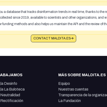
u a database that tracks disinformation trends in real time, thanks to the
ollected since 2019, available to scientists and other organizations, and w
ur funding methods and also helps us maintain the API and the review of th
CONTACT MALDITA.ES
RABAJAMOS
MÁS SOBRE MALDITA.ES
ía Desinfo
Equipo
ía La Buloteca
Nuestras cuentas
e Neutralidad
Transparencia de la organiza
e Rectificación
La Fundación