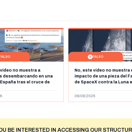
FALSO
FALSO
 vídeo no muestra a
No, este vídeo no muestra 
os desembarcando en una
impacto de una pieza del F
 España tras el cruce de
de SpaceX contra la Luna e
 personas a Ceuta a finales
agosto de 2026: circula de
 de 2026: son imágenes de
menos abril de 2026
6
06/08/2026
OU BE INTERESTED IN ACCESSING OUR STRUCTUR