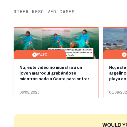
OTHER RESOLVED CASES
FALSO
No, este vídeo no muestra a un
No, este
joven marroquí grabándose
argelin
mientras nada a Ceuta para entrar
playa de
"ilegalmente a España": se grabó a
miles de
más de 450km de Ceuta y el autor lo
de julio
06/08/2026
06/08/202
niega
2023
WOULD Y