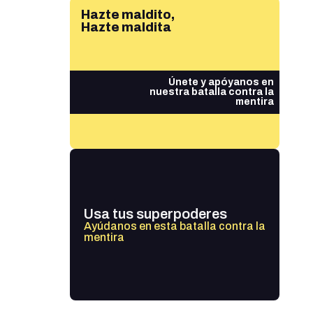
Hazte maldito,
Hazte maldita
Únete y apóyanos en
nuestra batalla contra la
mentira
Usa tus superpoderes
Ayúdanos en esta batalla contra la
mentira