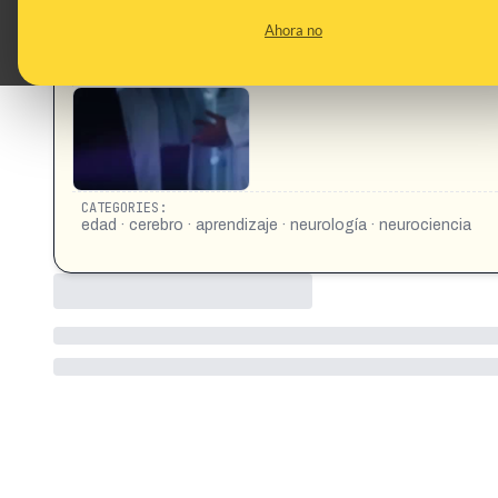
CONTENT DETAIL:
si realmente nuestra biología estuviera hecha para tirar la to
Ahora no
producirse a partir de cierta edad se han hecho estudios has
neuroplasticidad qué quiere decir que si nuestro cerebro es pl
https://www.instagram.com/reel/DIASm9hiMkr/ https://www
CATEGORIES:
edad · cerebro · aprendizaje · neurología · neurociencia