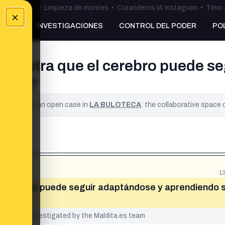
ulos Ceuta
•
Limpieza de montes
•
Curanderos IA Instagram
•
Timo 
×
NKING
INVESTIGACIONES
CONTROL DEL PODER
PO
muestra que el cerebro puede se
 edad?
ified. It is an open case in
LA BULOTECA
: the collaborative space
1
l cerebro puede seguir adaptándose y aprendiendo s
yet been investigated by the Maldita.es team