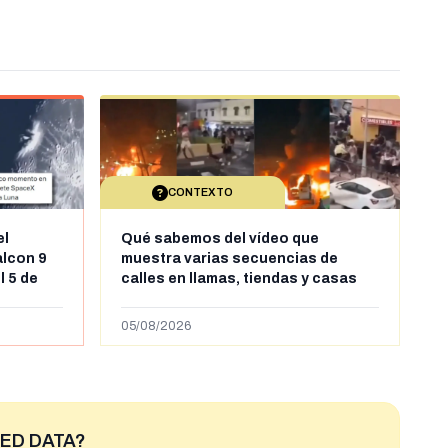
CONTEXTO
el
Qué sabemos del vídeo que
alcon 9
muestra varias secuencias de
l 5 de
calles en llamas, tiendas y casas
sde al
saqueadas y personas peleándose
supuestamente en España tras la
05/08/2026
entrada de personas migrantes en
situación irregular a Ceuta
ED DATA?