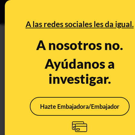
Grupos Ceuta
•
B
DESINFO
PREBU
A las redes sociales les da igual.
¿La neuroplasticidad nos de
A nosotros no.
aprendiendo sin importar la
Ayúdanos a
This content has NOT yet been ver
investigar.
OPEN CASE
What's being said:
Hazte Embajadora/Embajador
«La neuroplasticidad nos demuestra que e
importar la edad»
This content has not 