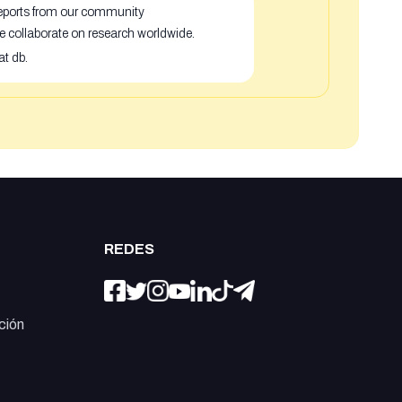
 reports from our community
e collaborate on research worldwide.
at db.
REDES
ción