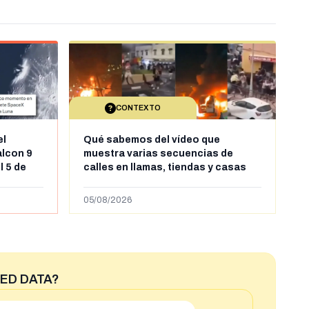
CONTEXTO
el
Qué sabemos del vídeo que
alcon 9
muestra varias secuencias de
l 5 de
calles en llamas, tiendas y casas
sde al
saqueadas y personas peleándose
supuestamente en España tras la
05/08/2026
entrada de personas migrantes en
situación irregular a Ceuta
ED DATA?