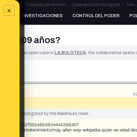
ulos Ceuta
•
Limpieza de montes
•
Curanderos IA Instagram
•
Timo 
×
NKING
INVESTIGACIONES
CONTROL DEL PODER
PO
iene 109 años?
ified. It is an open case in
LA BULOTECA
: the collaborative space
0
»
yet been investigated by the Maldita.es team
@boudyhisto/video/7561486360444439830?
ta.com/entretenimiento/may-allen-way-wikipedia-quien-es-edad-biog