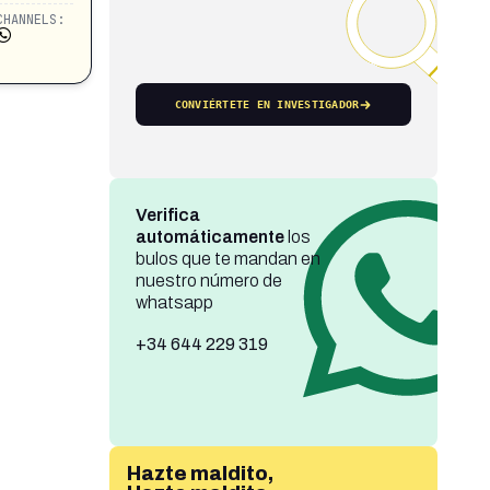
CHANNELS:
CONVIÉRTETE EN INVESTIGADOR
Verifica
automáticamente
los
bulos que te mandan en
nuestro número de
whatsapp
+34 644 229 319
Hazte maldito,