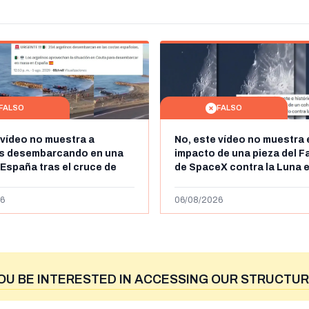
FALSO
FALSO
 vídeo no muestra a
No, este vídeo no muestra 
os desembarcando en una
impacto de una pieza del F
 España tras el cruce de
de SpaceX contra la Luna e
 personas a Ceuta a finales
agosto de 2026: circula de
 de 2026: son imágenes de
menos abril de 2026
6
06/08/2026
OU BE INTERESTED IN ACCESSING OUR STRUCTUR