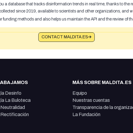
u a database that tracks disinformation trends in real time, thanks to the
ollected since 2019, available to scientists and other organizations, and w
ur funding methods and also helps us maintain the API and the review of th
CONTACT MALDITA.ES
RABAJAMOS
MÁS SOBRE MALDITA.ES
ía Desinfo
Equipo
ía La Buloteca
Nuestras cuentas
e Neutralidad
Transparencia de la organiza
e Rectificación
La Fundación