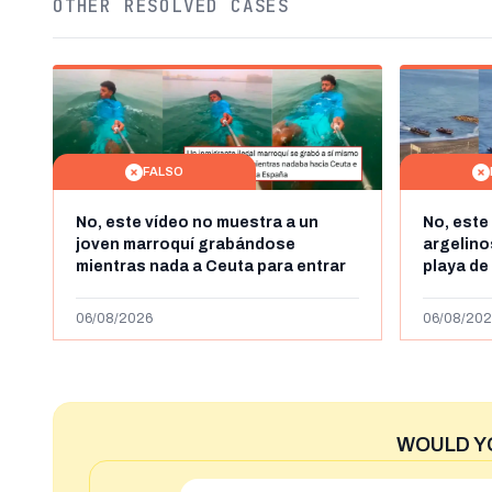
OTHER RESOLVED CASES
FALSO
No, este vídeo no muestra a un
No, este
joven marroquí grabándose
argelin
mientras nada a Ceuta para entrar
playa de
"ilegalmente a España": se grabó a
miles de
más de 450km de Ceuta y el autor lo
de julio
06/08/2026
06/08/202
niega
2023
WOULD Y