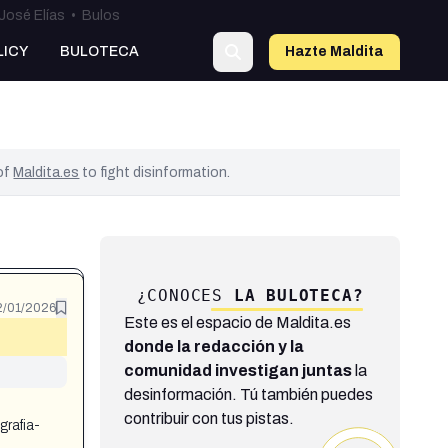
José Elías
•
Bulos
LICY
BULOTECA
Hazte Maldit
a
 of
Maldita.es
to fight disinformation.
¿CONOCES
LA BULOTECA?
2/01/2026
Este es el espacio de Maldita.es
donde la redacción y la
comunidad investigan juntas
la
desinformación. Tú también puedes
contribuir con tus pistas.
rafia-