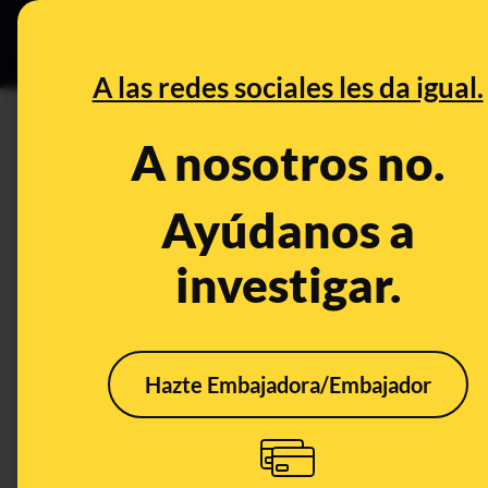
Grupos Ceuta
•
B
DESINFO
PREBU
A las redes sociales les da igual.
¿La modelo May Allen Way t
A nosotros no.
This content has NOT yet been ver
Ayúdanos a
investigar.
OPEN CASE
What's being said:
«La modelo May Allen Way tiene 109 años
Hazte Embajadora/Embajador
This content has not 
CONTENT DETAIL:
May Allen way tiene 109 años? https://www.tiktok.com/
q=may%20allen%20way&t=1767353370574 https://www.tuno
y-de-donde-es-2025-10-17