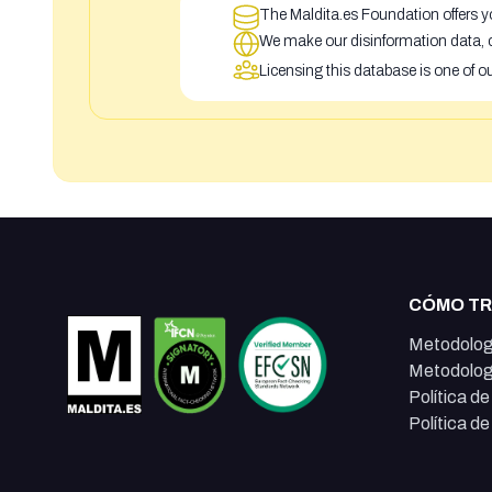
The Maldita.es Foundation offers yo
We make our disinformation data, c
Licensing this database is one of o
CÓMO T
Metodolog
Metodolog
Política d
Política d