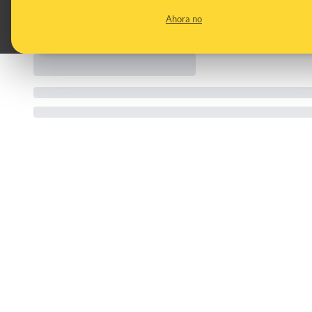
CATEGORIES:
Ahora no
longevidad · edad · modelo