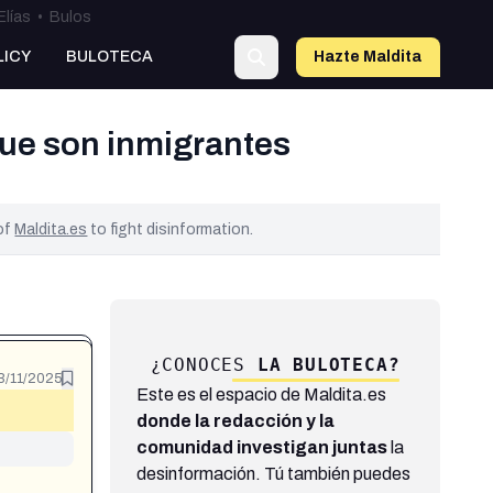
Elías
•
Bulos
LICY
BULOTECA
Hazte Maldit
a
ue son inmigrantes
 of
Maldita.es
to fight disinformation.
¿CONOCES
LA BULOTECA?
3/11/2025
Este es el espacio de Maldita.es
donde la redacción y la
comunidad investigan juntas
la
desinformación. Tú también puedes