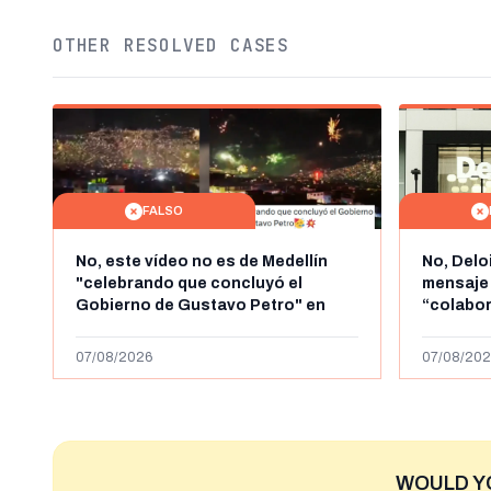
OTHER RESOLVED CASES
FALSO
No, este vídeo no es de Medellín
No, Delo
"celebrando que concluyó el
mensaje
Gobierno de Gustavo Petro" en
“colabo
agosto de 2026: es de la Alborada
online” 
de 2024
1.000 eur
07/08/2026
07/08/202
WOULD Y