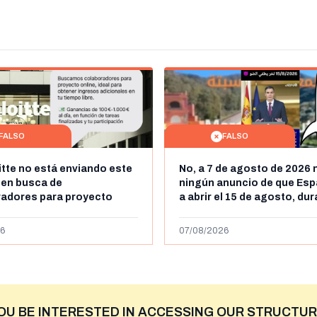
FALSO
FALSO
itte no está enviando este
No, a 7 de agosto de 2026 
 en busca de
ningún anuncio de que Esp
radores para proyecto
a abrir el 15 de agosto, du
con ganancias de hasta
horas, la frontera entre M
os al día: es un timo
y Ceuta
6
07/08/2026
OU BE INTERESTED IN ACCESSING OUR STRUCTUR