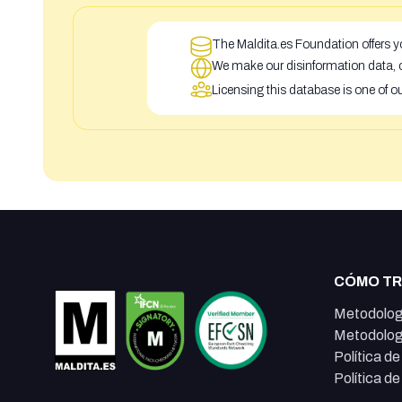
The Maldita.es Foundation offers yo
We make our disinformation data, c
Licensing this database is one of o
CÓMO T
Metodolog
Metodolog
Política d
Política d