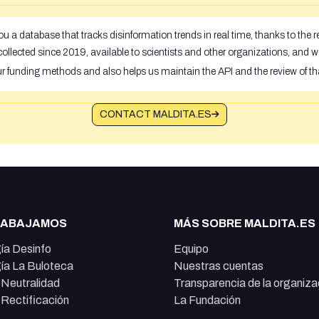
u a database that tracks disinformation trends in real time, thanks to the
ollected since 2019, available to scientists and other organizations, and w
ur funding methods and also helps us maintain the API and the review of th
CONTACT MALDITA.ES
RABAJAMOS
MÁS SOBRE MALDITA.ES
ía Desinfo
Equipo
ía La Buloteca
Nuestras cuentas
e Neutralidad
Transparencia de la organiza
e Rectificación
La Fundación