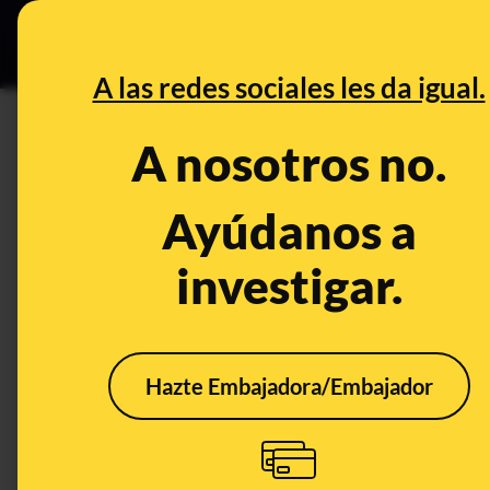
Especial Ce
DESINFO
PREBU
A las redes sociales les da igual.
¿La manada de violadores d
A nosotros no.
magrebíes?
Ayúdanos a
This content has NOT yet been ver
investigar.
OPEN CASE
What's being said:
Hazte Embajadora/Embajador
«La manada de violadores de Pamplona in
This content has not 
CONTENT DETAIL:
https://www.eldebate.com/opinion/20251102/esta-manada