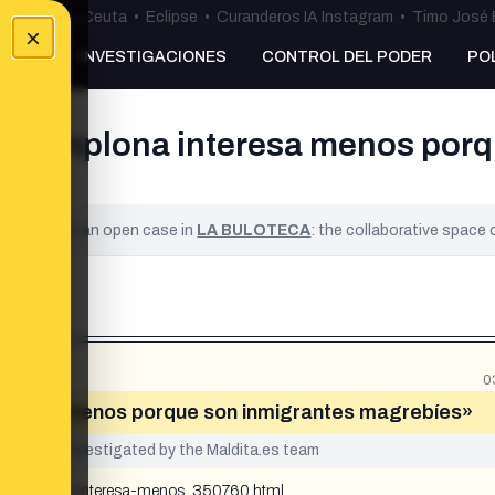
uta
•
Bulos Ceuta
•
Eclipse
•
Curanderos IA Instagram
•
Timo José 
×
NKING
INVESTIGACIONES
CONTROL DEL PODER
PO
e Pamplona interesa menos porq
ified. It is an open case in
LA BULOTECA
: the collaborative space
0
teresa menos porque son inmigrantes magrebíes»
yet been investigated by the Maldita.es team
-violadores-interesa-menos_350760.html