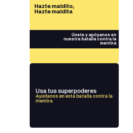
Hazte maldito,
Hazte maldita
Únete y apóyanos en
nuestra batalla contra la
mentira
Usa tus superpoderes
Ayúdanos en esta batalla contra la
mentira