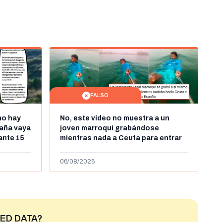
FALSO
no hay
No, este vídeo no muestra a un
aña vaya
joven marroquí grabándose
rante 15
mientras nada a Ceuta para entrar
arruecos
"ilegalmente a España": se grabó a
más de 450km de Ceuta y el autor lo
06/08/2026
niega
ED DATA?