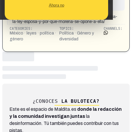
This content has not yet been investigated by the
Ahora no
Maldita.es team
CONTENT DETAIL:
https://www.infobae.com/mexico/2025/12/18/que-implica-
la-ley-esposa-y-por-que-morena-se-opone-a-ella/
CATEGORIES:
TOPICS:
CHANNELS:
México · leyes · política ·
Política · Género y
género
diversidad
¿CONOCES
LA BULOTECA?
Este es el espacio de Maldita.es
donde la redacción
y la comunidad investigan juntas
la
desinformación. Tú también puedes contribuir con tus
pistas.