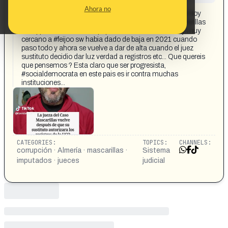
CONTENT DETAIL:
Ahora no
https://www.facebook.com/reel/2776430666038358 Hoy
sale en medios que la jueza que instruia el caso mascarillas
del #pp ee Almeria feudo popular de #morenobonilla y muy
cercano a #feijoo sw habia dado de baja en 2021 cuando
paso todo y ahora se vuelve a dar de alta cuando el juez
sustituto decidio dar luz verdad a registros etc... Que quereis
que pensemos ? Esta claro que ser progresista,
#socialdemocrata en este pais es ir contra muchas
instituciones...
CATEGORIES:
TOPICS:
CHANNELS:
corrupción · Almería · mascarillas ·
Sistema
imputados · jueces
judicial