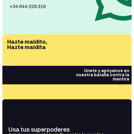
+34 644 229 319
Hazte maldito,
Hazte maldita
Únete y apóyanos en
nuestra batalla contra la
mentira
Usa tus superpoderes