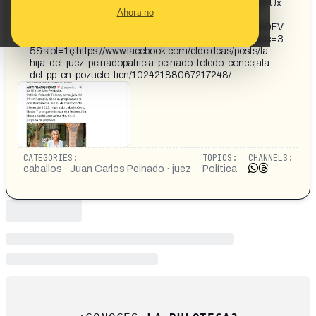
https://www.threads.com/@santos13vazquez/post/DZFUx
Ahora no
Q4CFtt?
xmt=AQG0CDUzKIDpJfS0AjRSvHtPjq_sVr5Fjlw7QW0FV
g9pBjhiuU_pAJVtvWC8KZX9atRzbFE&source_surface=3
5&slof=1ç https://www.facebook.com/eldeideas/posts/la-
hija-del-juez-peinadopatricia-peinado-toledo-concejala-
del-pp-en-pozuelo-tien/10242188067217248/
CATEGORIES:
TOPICS:
CHANNELS:
caballos · Juan Carlos Peinado · juez
Política