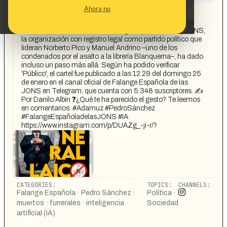
CONTENT DETAIL:
Ahora no
publico.es 🔴 La ultraderecha ha decidido utilizar el
accidente de Adamuz para lanzar todo tipo de ataques e
insultos contra el Gobierno. Falange Española de las JONS,
la organización con registro legal como partido político que
lideran Norberto Pico y Manuel Andrino –uno de los
condenados por el asalto a la librería Blanquerna–, ha dado
incluso un paso más allá. Según ha podido verificar
'Público', el cartel fue publicado a las 12.29 del domingo 25
de enero en el canal oficial de Falange Española de las
JONS en Telegram, que cuenta con 5.348 suscriptores. ✍
Por Danilo Albin ❓¿Qué te ha parecido el gesto? Te leemos
en comentarios. #Adamuz #PedroSánchez
#FalangeEspañoladelasJONS #IA
https://www.instagram.com/p/DUAZg_-ji-r/?
CATEGORIES:
TOPICS:
CHANNELS:
Falange Española · Pedro Sánchez ·
Política ·
muertos · funerales · inteligencia
Sociedad
artificial (IA)