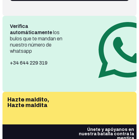
Verifica
automáticamente
los
bulos que te mandan en
nuestro número de
whatsapp
+34 644 229 319
Hazte maldito,
Hazte maldita
Únete y apóyanos en
nuestra batalla contra la
mentira