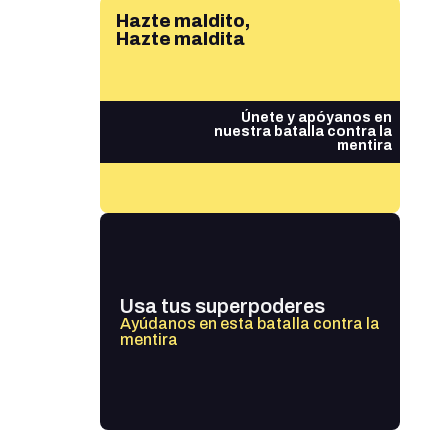
Hazte maldito,
Hazte maldita
Únete y apóyanos en
nuestra batalla contra la
mentira
Usa tus superpoderes
Ayúdanos en esta batalla contra la
mentira