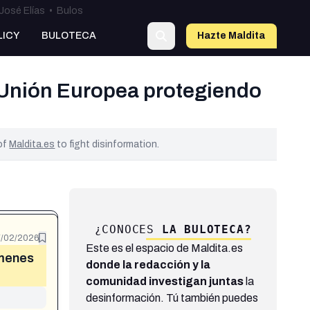
José Elías
•
Bulos
LICY
BULOTECA
Hazte Maldit
a
a Unión Europea protegiendo
 of
Maldita.es
to fight disinformation.
¿CONOCES
LA BULOTECA?
7/02/2026
Este es el espacio de Maldita.es
ímenes
donde la redacción y la
comunidad investigan juntas
la
desinformación. Tú también puedes