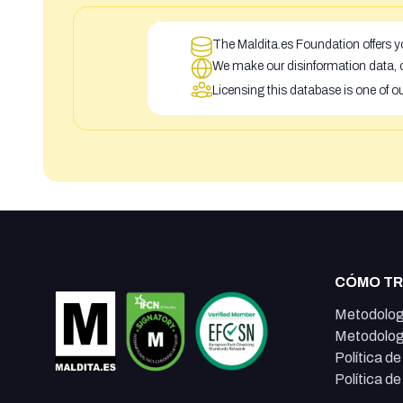
The Maldita.es Foundation offers yo
We make our disinformation data, c
Licensing this database is one of o
CÓMO T
Metodolog
Metodolog
Política d
Política d