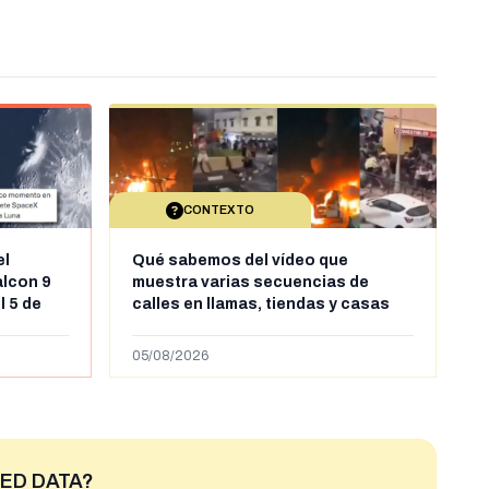
CONTEXTO
el
Qué sabemos del vídeo que
alcon 9
muestra varias secuencias de
l 5 de
calles en llamas, tiendas y casas
sde al
saqueadas y personas peleándose
supuestamente en España tras la
05/08/2026
entrada de personas migrantes en
situación irregular a Ceuta
ED DATA?