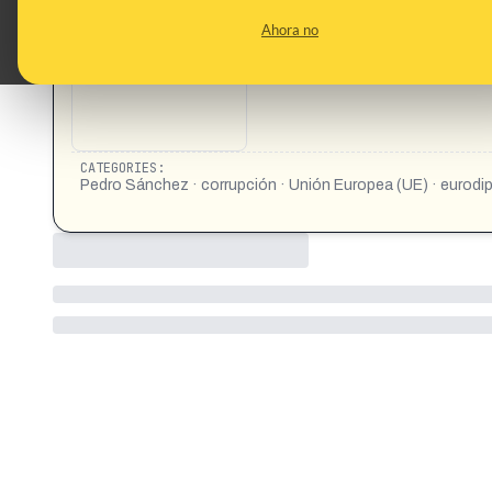
CONTENT DETAIL:
https://www.facebook.com/share/r/18EY7aDvXD/ https://w
Ahora no
https://www.youtube.com/shorts/Bn_herEg5Zk
CATEGORIES:
Pedro Sánchez · corrupción · Unión Europea (UE) · eurod