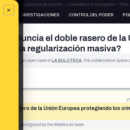
ulos Ceuta
•
Limpieza de montes
•
Curanderos IA Instagram
•
Timo 
×
NKING
INVESTIGACIONES
CONTROL DEL PODER
PO
i denuncia el doble rasero de l
ez y la regularización masiva?
ified. It is an open case in
LA BULOTECA
: the collaborative space
1
doble rasero de la Unión Europea protegiendo los cr
iva»
yet been investigated by the Maldita.es team