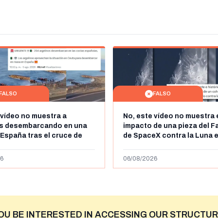
FALSO
FALSO
 vídeo no muestra a
No, este vídeo no muestra 
os desembarcando en una
impacto de una pieza del F
 España tras el cruce de
de SpaceX contra la Luna e
 personas a Ceuta a finales
agosto de 2026: circula de
 de 2026: son imágenes de
menos abril de 2026
6
06/08/2026
OU BE INTERESTED IN ACCESSING OUR STRUCTUR