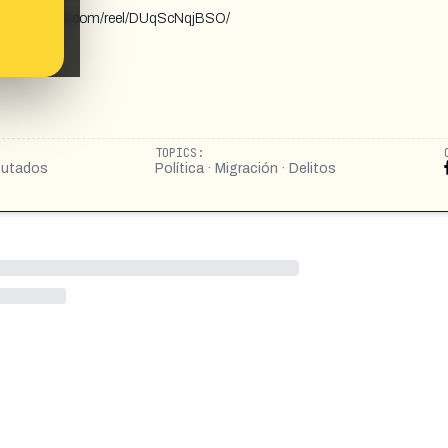
ww.instagram.com/reel/DUqScNqjBSO/
TOPICS:
iputados
Política · Migración · Delitos