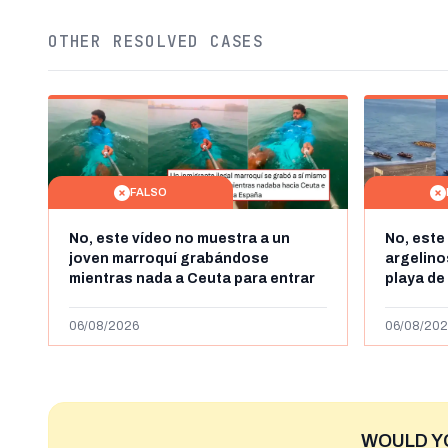
OTHER RESOLVED CASES
FALSO
No, este vídeo no muestra a un
No, este
joven marroquí grabándose
argelin
mientras nada a Ceuta para entrar
playa de
"ilegalmente a España": se grabó a
miles de
más de 450km de Ceuta y el autor lo
de julio
06/08/2026
06/08/202
niega
2023
WOULD Y