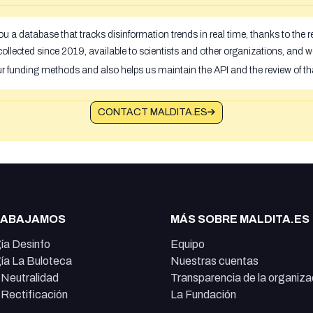
u a database that tracks disinformation trends in real time, thanks to the
ollected since 2019, available to scientists and other organizations, and w
ur funding methods and also helps us maintain the API and the review of th
CONTACT MALDITA.ES
RABAJAMOS
MÁS SOBRE MALDITA.ES
ía Desinfo
Equipo
ía La Buloteca
Nuestras cuentas
e Neutralidad
Transparencia de la organiza
e Rectificación
La Fundación