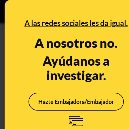
Grupos Ceuta
•
B
DESINFO
PREBU
A las redes sociales les da igual.
¿La eurodiputada Enikő Győr
A nosotros no.
los crímenes de Pedro Sánch
Ayúdanos a
This content has NOT yet been ver
investigar.
OPEN CASE
What's being said:
Hazte Embajadora/Embajador
«La eurodiputada Enikő Győri denuncia el 
de Pedro Sánchez y la regularización mas
This content has not 