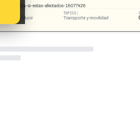
icial-comprueba-si-estas-afectados-16077426
TOPICS:
rmiso de conducir
Transporte y movilidad