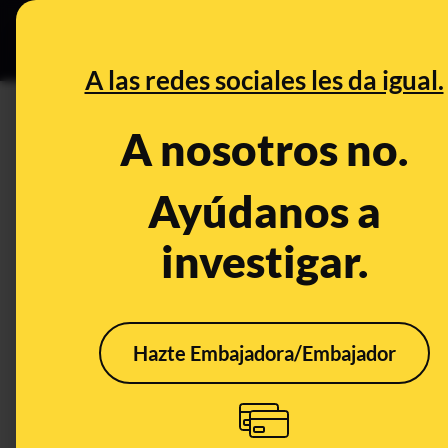
Grupos Ceuta
•
B
DESINFO
PREBU
A las redes sociales les da igual.
¿La DGT impondrá multa de 20
A nosotros no.
"coches chicle"?
Ayúdanos a
This content has NOT yet been ver
investigar.
OPEN CASE
What's being said:
Hazte Embajadora/Embajador
«La DGT impondrá multa de 200 euros y qui
chicle"»
This content has not 