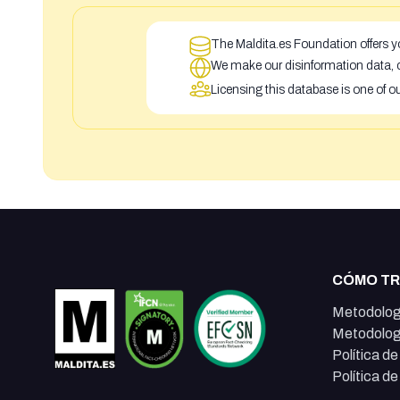
The Maldita.es Foundation offers yo
We make our disinformation data, c
Licensing this database is one of o
CÓMO T
Metodolog
Metodolog
Política d
Política d