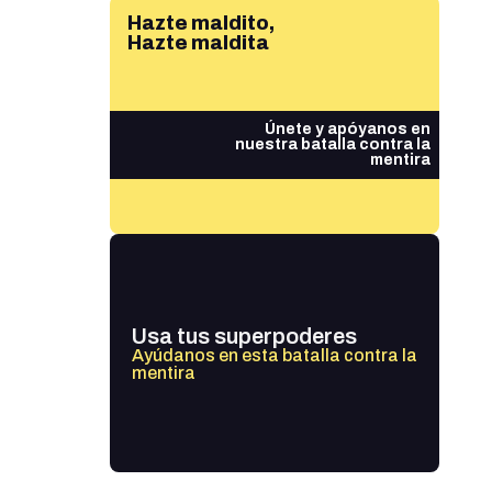
Hazte maldito,
Hazte maldita
Únete y apóyanos en
nuestra batalla contra la
mentira
Usa tus superpoderes
Ayúdanos en esta batalla contra la
mentira