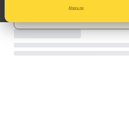
CONTENT DETAIL:
https://okdiario.com/motor/dgt-va-ir-coches-chicle-ya-of
Ahora no
CATEGORIES:
Dirección General de Tráfico (DGT) · coches · multas · pe