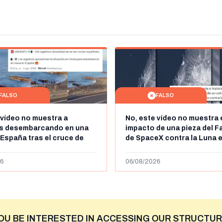
FALSO
FALSO
 vídeo no muestra a
No, este vídeo no muestra 
os desembarcando en una
impacto de una pieza del F
 España tras el cruce de
de SpaceX contra la Luna e
 personas a Ceuta a finales
agosto de 2026: circula de
 de 2026: son imágenes de
menos abril de 2026
6
06/08/2026
OU BE INTERESTED IN ACCESSING OUR STRUCTUR