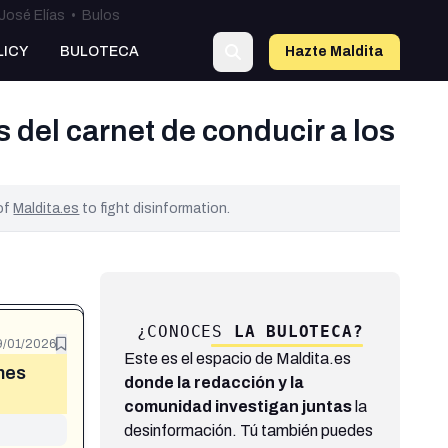
José Elías
•
Bulos
LICY
BULOTECA
Hazte Maldit
a
del carnet de conducir a los
 of
Maldita.es
to fight disinformation.
¿CONOCES
LA BULOTECA?
9/01/2026
Este es el espacio de Maldita.es
hes
donde la redacción y la
comunidad investigan juntas
la
desinformación. Tú también puedes