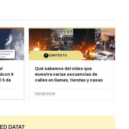
CONTEXTO
el
Qué sabemos del vídeo que
alcon 9
muestra varias secuencias de
l 5 de
calles en llamas, tiendas y casas
sde al
saqueadas y personas peleándose
supuestamente en España tras la
05/08/2026
entrada de personas migrantes en
situación irregular a Ceuta
ED DATA?