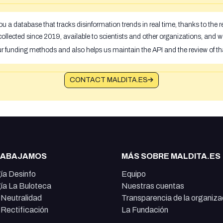
u a database that tracks disinformation trends in real time, thanks to the
ollected since 2019, available to scientists and other organizations, and w
ur funding methods and also helps us maintain the API and the review of th
CONTACT MALDITA.ES
RABAJAMOS
MÁS SOBRE MALDITA.ES
ía Desinfo
Equipo
ía La Buloteca
Nuestras cuentas
e Neutralidad
Transparencia de la organiza
e Rectificación
La Fundación