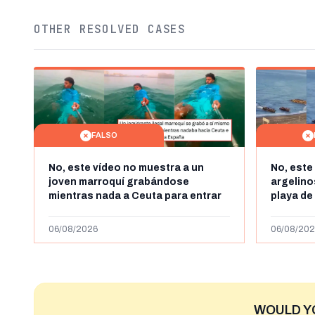
OTHER RESOLVED CASES
FALSO
No, este vídeo no muestra a un
No, este
joven marroquí grabándose
argelin
mientras nada a Ceuta para entrar
playa de
"ilegalmente a España": se grabó a
miles de
más de 450km de Ceuta y el autor lo
de julio
06/08/2026
06/08/202
niega
2023
WOULD Y