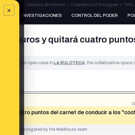
ulos Ceuta
•
Limpieza de montes
•
Curanderos IA Instagram
•
Timo 
×
NKING
INVESTIGACIONES
CONTROL DEL PODER
PO
0 euros y quitará cuatro puntos 
ified. It is an open case in
LA BULOTECA
: the collaborative space
1
tará cuatro puntos del carnet de conducir a los "coc
yet been investigated by the Maldita.es team