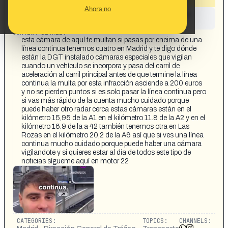
Ahora no
This content has not yet been investigated by the
Maldita.es team
CONTENT DETAIL:
esta cámara de aquí te multan si pasas por encima de una
línea continua tenemos cuatro en Madrid y te digo dónde
están la DGT instalado cámaras especiales que vigilan
cuando un vehículo se incorpora y pasa del carril de
aceleración al carril principal antes de que termine la línea
continua la multa por esta infracción asciende a 200 euros
y no se pierden puntos si es solo pasar la línea continua pero
si vas más rápido de la cuenta mucho cuidado porque
puede haber otro radar cerca estas cámaras están en el
kilómetro 15,95 de la A1 en el kilómetro 11.8 de la A2 y en el
kilómetro 16.9 de la a 42 también tenemos otra en Las
Rozas en el kilómetro 20,2 de la A6 así que si ves una línea
continua mucho cuidado porque puede haber una cámara
vigilandote y si quieres estar al día de todos este tipo de
noticias sígueme aquí en motor 22
CATEGORIES:
TOPICS:
CHANNELS: