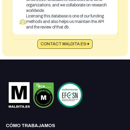
organizations, and we collaborate on research
worldwide.
Licensing this database is one of our funding
methods and also helps us maintain the API
and the review of that db.
CONTACT MALDITA.ES
CÓMO TRABAJAMOS