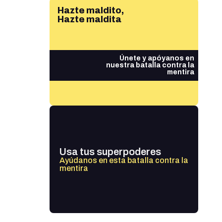
Hazte maldito,
Hazte maldita
Únete y apóyanos en
nuestra batalla contra la
mentira
Usa tus superpoderes
Ayúdanos en esta batalla contra la
mentira