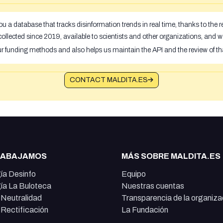
u a database that tracks disinformation trends in real time, thanks to the
ollected since 2019, available to scientists and other organizations, and w
ur funding methods and also helps us maintain the API and the review of th
CONTACT MALDITA.ES
RABAJAMOS
MÁS SOBRE MALDITA.ES
ía Desinfo
Equipo
ía La Buloteca
Nuestras cuentas
e Neutralidad
Transparencia de la organiza
e Rectificación
La Fundación