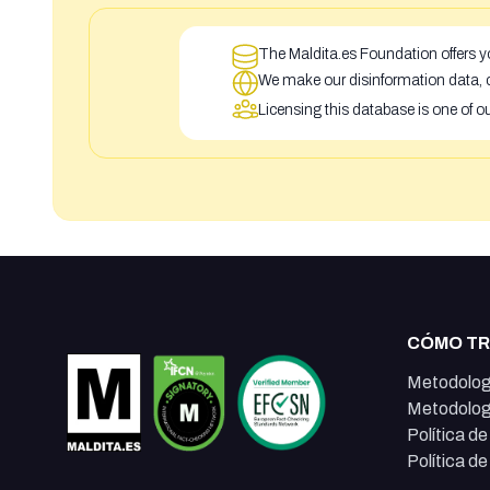
The Maldita.es Foundation offers yo
We make our disinformation data, c
Licensing this database is one of o
CÓMO T
Metodolog
Metodolog
Política d
Política d