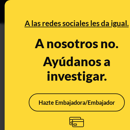
Especial Ce
DESINFO
PREBU
A las redes sociales les da igual.
¿La Confederación del Júcar 
A nosotros no.
Poyo?
Ayúdanos a
This content has NOT yet been ver
investigar.
OPEN CASE
What's being said:
Hazte Embajadora/Embajador
«La Confederación del Júcar confiesa que 
This content has not 
CONTENT DETAIL:
ABC La Confederación del Júcar confiesa que nunca alertó so