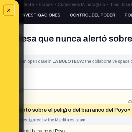
uta
•
Bulos Ceuta
•
Eclipse
•
Curanderos IA Instagram
•
Timo José 
×
NKING
INVESTIGACIONES
CONTROL DEL PODER
PO
confiesa que nunca alertó sobre 
ified. It is an open case in
LA BULOTECA
: the collaborative space
23
nunca alertó sobre el peligro del barranco del Poyo»
yet been investigated by the Maldita.es team
bre el peligro del barranco del Poyo