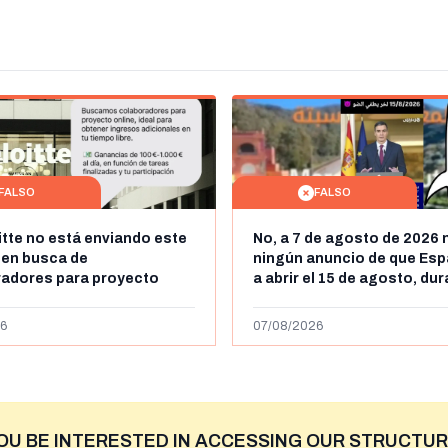
FALSO
FALSO
itte no está enviando este
No, a 7 de agosto de 2026 
 en busca de
ningún anuncio de que Esp
radores para proyecto
a abrir el 15 de agosto, du
con ganancias de hasta
horas, la frontera entre M
os al día: es un timo
y Ceuta
6
07/08/2026
OU BE INTERESTED IN ACCESSING OUR STRUCTUR