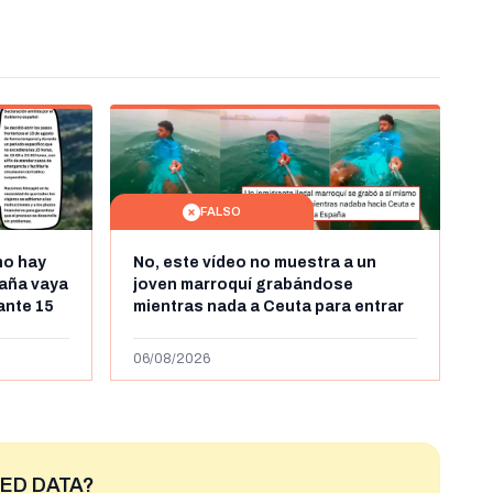
FALSO
no hay
No, este vídeo no muestra a un
aña vaya
joven marroquí grabándose
rante 15
mientras nada a Ceuta para entrar
arruecos
"ilegalmente a España": se grabó a
más de 450km de Ceuta y el autor lo
06/08/2026
niega
ED DATA?