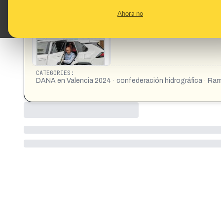
https://x.com/popularesVLC/status/1969287428339806621 
Ahora no
ante-juez-danano-agradable-20250919101155-nt.html
CATEGORIES:
DANA en Valencia 2024 · confederación hidrográfica · Ram