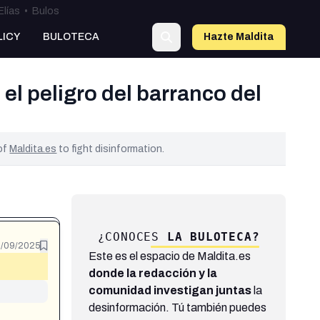
Elías
•
Bulos
LICY
BULOTECA
Hazte Maldit
a
el peligro del barranco del
 of
Maldita.es
to fight disinformation.
¿CONOCES
LA BULOTECA?
/09/2025
Este es el espacio de Maldita.es
donde la redacción y la
comunidad investigan juntas
la
desinformación. Tú también puedes