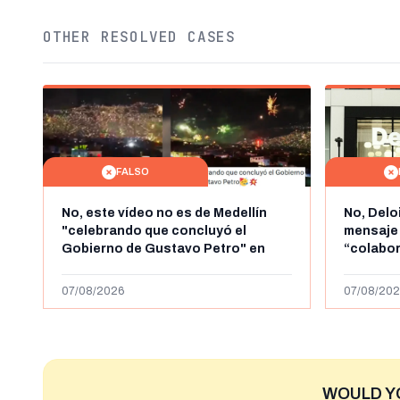
OTHER RESOLVED CASES
FALSO
No, este vídeo no es de Medellín
No, Delo
"celebrando que concluyó el
mensaje
Gobierno de Gustavo Petro" en
“colabo
agosto de 2026: es de la Alborada
online” 
de 2024
1.000 eur
07/08/2026
07/08/202
WOULD Y