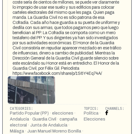
coste sería de cientos de millones, se puede ver claramente
lo impropio de usar ese suelo y sus edificios para colocar
carteles electorales del mismo que les paga. Quien paga
manda. La Guardia Civil no es sólo patrona de esa
Cofradía. Cada año hace guardia a su puerta de uniforme y
desfila con sus armas, que todos pagamos pero que luego
benefician al PP. La Cofradía se comporta como un mero
testaferro del PP. Y sus dirigentes ya han sido investigados
por sus actividades económicas. El Honor de la Guardia
Civil consistiría en repudiar aparecer mezclado en ese tráfico
de influencias, dinero a cambio de publicidad. Mientras la
Dirección General de la Guardia Civil guarde silencio sobre
este escándalo su Honor está en entredicho. El Honor de la
Guardia Civil, por Félix Gil. Periodista
https://www.facebook.com/share/p/1S6Y4Eq74A/
CATEGORIES:
TOPICS:
CHANNELS:
Partido Popular (PP) · elecciones ·
Política ·
Andalucía · Guardia Civil · campaña
Elecciones
electoral · Junta de Andalucía ·
Málaga · Juan Manuel Moreno Bonilla ·