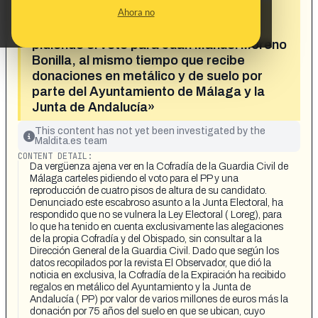
«La Cofradía de la Expiración, de la
Ahora no
Guardia Civil, coloca una pancarta
pidiendo el voto para Juan Manuel Moreno
Bonilla, al mismo tiempo que recibe
donaciones en metálico y de suelo por
parte del Ayuntamiento de Málaga y la
Junta de Andalucía»
This content has not yet been investigated by the
Maldita.es team
CONTENT DETAIL:
Da vergüenza ajena ver en la Cofradía de la Guardia Civil de
Málaga carteles pidiendo el voto para el PP y una
reproducción de cuatro pisos de altura de su candidato.
Denunciado este escabroso asunto a la Junta Electoral, ha
respondido que no se vulnera la Ley Electoral ( Loreg), para
lo que ha tenido en cuenta exclusivamente las alegaciones
de la propia Cofradía y del Obispado, sin consultar a la
Dirección General de la Guardia Civil. Dado que según los
datos recopilados por la revista El Observador, que dió la
noticia en exclusiva, la Cofradía de la Expiración ha recibido
regalos en metálico del Ayuntamiento y la Junta de
Andalucía ( PP) por valor de varios millones de euros más la
donación por 75 años del suelo en que se ubican, cuyo