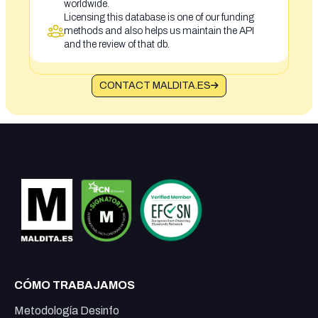
worldwide.
Licensing this database is one of our funding
methods and also helps us maintain the API
and the review of that db.
CONTACT MALDITA.ES
CÓMO TRABAJAMOS
Metodología Desinfo