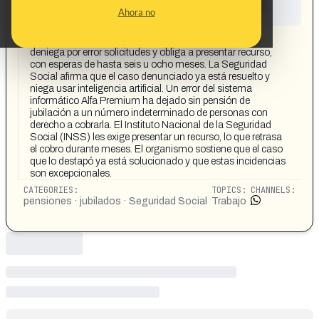
This content has not yet been investigated by the
Ahora no
Maldita.es team
CONTENT DETAIL:
https://share.google/BcYDoML5SomelyZzz El INSS
deniega por error solicitudes y obliga a presentar recurso,
con esperas de hasta seis u ocho meses. La Seguridad
Social afirma que el caso denunciado ya está resuelto y
niega usar inteligencia artificial. Un error del sistema
informático Alfa Premium ha dejado sin pensión de
jubilación a un número indeterminado de personas con
derecho a cobrarla. El Instituto Nacional de la Seguridad
Social (INSS) les exige presentar un recurso, lo que retrasa
el cobro durante meses. El organismo sostiene que el caso
que lo destapó ya está solucionado y que estas incidencias
son excepcionales.
CATEGORIES:
TOPICS:
CHANNELS:
pensiones · jubilados · Seguridad Social
Trabajo