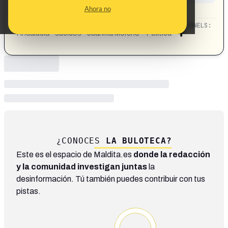
CONTENT DETAIL:
Ahora no
https://www.facebook.com/share/p/14XQFscJEqk/
CATEGORIES:
TOPICS:
CHANNELS:
Andalucía · sueldos · Juanma Moreno
Política
¿CONOCES
LA BULOTECA?
Este es el espacio de Maldita.es
donde la redacción
y la comunidad investigan juntas
la
desinformación. Tú también puedes contribuir con tus
pistas.