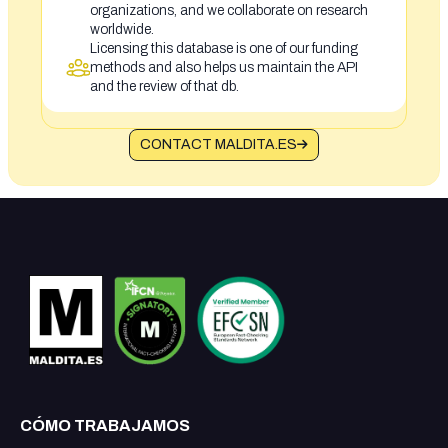
organizations, and we collaborate on research
worldwide.
Licensing this database is one of our funding
methods and also helps us maintain the API
and the review of that db.
CONTACT MALDITA.ES
CÓMO TRABAJAMOS