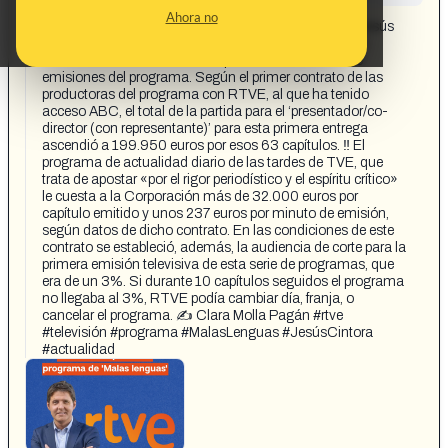
CONTENT DETAIL:
Ahora no
https://www.facebook.com/share/17MJbSN1mM/ 📺 Jesús
Cintora, presentador de ‘Malas lenguas’ en La 1 y La 2,
facturó al menos 3.100 euros por cada una de las 63
emisiones del programa. Según el primer contrato de las
productoras del programa con RTVE, al que ha tenido
acceso ABC, el total de la partida para el ‘presentador/co-
director (con representante)’ para esta primera entrega
ascendió a 199.950 euros por esos 63 capítulos. ‼️ El
programa de actualidad diario de las tardes de TVE, que
trata de apostar «por el rigor periodístico y el espíritu crítico»
le cuesta a la Corporación más de 32.000 euros por
capítulo emitido y unos 237 euros por minuto de emisión,
según datos de dicho contrato. En las condiciones de este
contrato se estableció, además, la audiencia de corte para la
primera emisión televisiva de esta serie de programas, que
era de un 3%. Si durante 10 capítulos seguidos el programa
no llegaba al 3%, RTVE podía cambiar día, franja, o
cancelar el programa. ✍️ Clara Molla Pagán #rtve
#televisión #programa #MalasLenguas #JesúsCintora
#actualidad