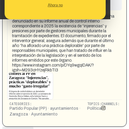
This content has not yet been investigated by the
Ahora no
Maldita.es team
CONTENT DETAIL:
La Intervención General del Ayuntamiento de Zaragoza ha
denunciado en su informe anual de control interno
correspondiente a 2025 la existencia de “injerencias” y
presiones por parte de gestores municipales durante la
tramitación de expedientes. El documento, firmado por el
interventor general, asegura además que durante el último
año “ha aflorado una práctica deplorable” por parte de
responsables municipales, que han tratado de influir en la
interpretación de la legislación y en el sentido de los
informes emitidos por este órgano.
https://www.instagram.com/p/DYq9wgqIDAK/?
igsh=M293cHYzejRkbTI3
CATEGORIES:
TOPICS:
CHANNELS:
Partido Popular (PP) · ayuntamientos ·
Política
Zaragoza · Ayuntamiento