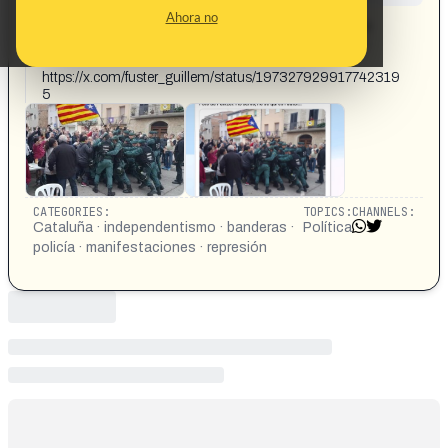
CONTENT DETAIL:
Ahora no
Imagen muestra una carga policial contra un grupo de
independentistas que resisten portando una supuesta
estelada.
https://x.com/fuster_guillem/status/197327929917742319
5
CATEGORIES:
TOPICS:
CHANNELS:
Cataluña · independentismo · banderas ·
Política
policía · manifestaciones · represión