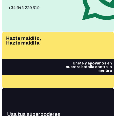
+34 644 229 319
Hazte maldito,
Hazte maldita
Únete y apóyanos en
nuestra batalla contra la
mentira
Usa tus superpoderes