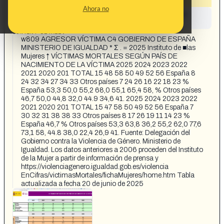
Ahora no
This content has not yet been investigated by the
Maldita.es team
CONTENT DETAIL:
w809 AGRESOR VÍCTIMA C4 GOBIERNO DE ESPAÑA
MINISTERIO DE IGUALDAD * Σ . = 2025 Instituto de ■las
Mujeres ↑ VÍCTIMAS MORTALES SEGÚN PAÍS DE
NACIMIENTO DE LA VÍCTIMA 2025 2024 2023 2022
2021 2020 201 TOTAL 15 48 58 50 49 52 56 España 8
24 32 34 27 34 33 Otros países 7 24 26 16 22 18 23 %
España 53,3 50,0 55,2 68,0 55,1 65,4 58, % Otros países
46,7 50,0 44,8 32,0 44.9 34,6 41. 2025 2024 2023 2022
2021 2020 201 TOTAL 15 47 58 50 49 52 56 España 7
30 32 31 38 38 33 Otros países 8 17 26 19 11 14 23 %
España 46,7 % Otros países 53,3 63,8 36,2 55,2 62,0 77,6
73,1 58, 44.8 38,0 22,4 26,9 41. Fuente: Delegación del
Gobierno contra la Violencia de Género. Ministerio de
Igualdad. Los datos anteriores a 2006 proceden del Instituto
de la Mujer a partir de información de prensa y
https://violenciagenero.igualdad.gob.es/violencia
EnCifras/victimasMortales/fichaMujeres/home.htm Tabla
actualizada a fecha 20 de junio de 2025