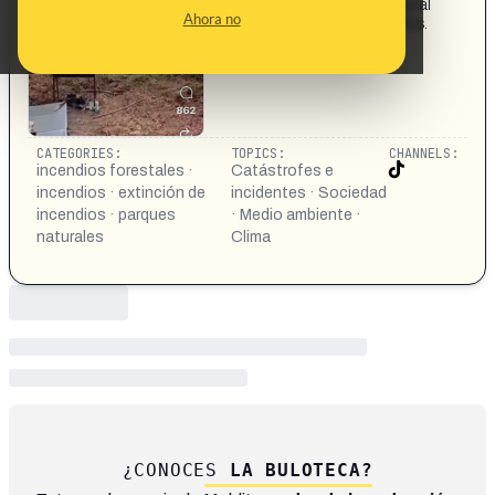
Imágenes de barbacoas haciéndose en un parque natural
Ahora no
de España mientras el país vive una oleada de incendios.
CATEGORIES:
TOPICS:
CHANNELS:
incendios forestales ·
Catástrofes e
incendios · extinción de
incidentes · Sociedad
incendios · parques
· Medio ambiente ·
naturales
Clima
¿CONOCES
LA BULOTECA?