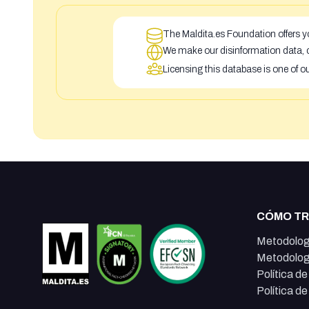
The Maldita.es Foundation offers yo
We make our disinformation data, c
Licensing this database is one of o
CÓMO T
Metodolog
Metodolog
Política d
Política d