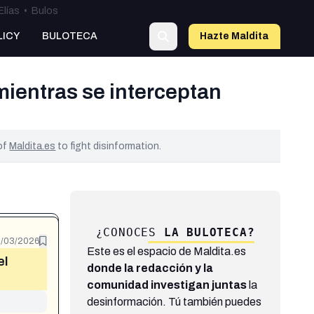
Elías
•
Bulos
LICY
BULOTECA
Hazte Maldit
a
mientras se interceptan
 of
Maldita.es
to fight disinformation.
¿CONOCES
LA BULOTECA?
/03/2026
Este es el espacio de Maldita.es
el
donde la redacción y la
comunidad investigan juntas
la
desinformación. Tú también puedes