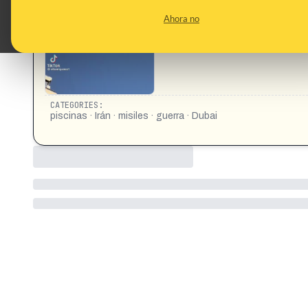
CONTENT DETAIL:
Habitantes en Dubái se bañan tranquilamente en la piscina mie
Ahora no
https://www.tiktok.com/@eliannyanez1/video/761219814
CATEGORIES:
piscinas · Irán · misiles · guerra · Dubai