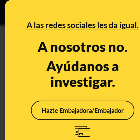
Especial Ce
DESINFO
PREBU
A las redes sociales les da igual.
¿Habitantes en Dubai se baña
A nosotros no.
misiles en el aire?
Ayúdanos a
This content has NOT yet been ver
investigar.
OPEN CASE
What's being said:
Hazte Embajadora/Embajador
«Habitantes en Dubai se bañan tranquilamen
aire»
This content has not 