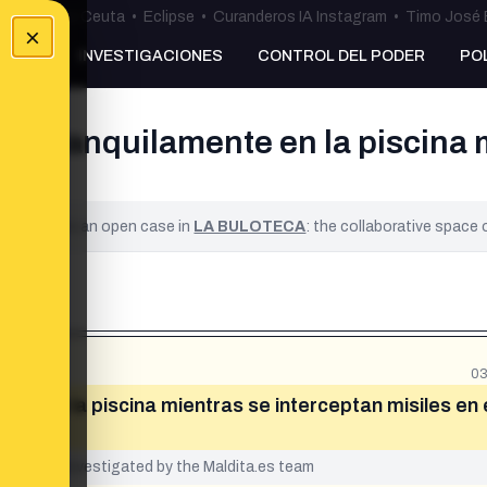
uta
•
Bulos Ceuta
•
Eclipse
•
Curanderos IA Instagram
•
Timo José 
×
NKING
INVESTIGACIONES
CONTROL DEL PODER
PO
n tranquilamente en la piscina 
ified. It is an open case in
LA BULOTECA
: the collaborative space
03
te en la piscina mientras se interceptan misiles en 
yet been investigated by the Maldita.es team