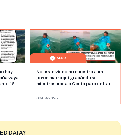
FALSO
no hay
No, este vídeo no muestra a un
aña vaya
joven marroquí grabándose
rante 15
mientras nada a Ceuta para entrar
arruecos
"ilegalmente a España": se grabó a
más de 450km de Ceuta y el autor lo
06/08/2026
niega
ED DATA?