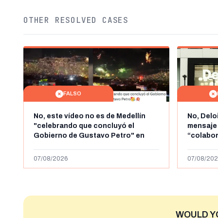
OTHER RESOLVED CASES
FALSO
No, este vídeo no es de Medellín
No, Delo
"celebrando que concluyó el
mensaje
Gobierno de Gustavo Petro" en
“colabo
agosto de 2026: es de la Alborada
online” 
de 2024
1.000 eur
07/08/2026
07/08/202
WOULD Y