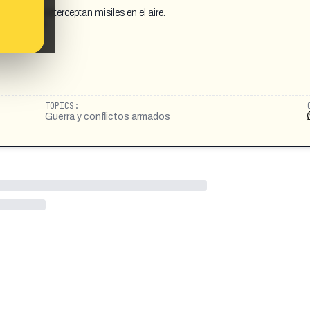
ntras se interceptan misiles en el aire.
3257513236
TOPICS:
Guerra y conflictos armados