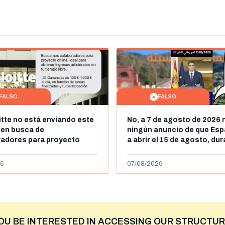
FALSO
FALSO
itte no está enviando este
No, a 7 de agosto de 2026 
 en busca de
ningún anuncio de que Esp
radores para proyecto
a abrir el 15 de agosto, du
con ganancias de hasta
horas, la frontera entre M
os al día: es un timo
y Ceuta
6
07/08/2026
OU BE INTERESTED IN ACCESSING OUR STRUCTUR