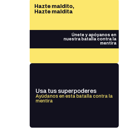
Hazte maldito,
Hazte maldita
Únete y apóyanos en
nuestra batalla contra la
mentira
Usa tus superpoderes
Ayúdanos en esta batalla contra la
mentira