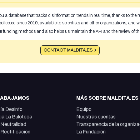
u a database that tracks disinformation trends in real time, thanks to the
ollected since 2019, available to scientists and other organizations, and w
ur funding methods and also helps us maintain the API and the review of th
CONTACT MALDITA.ES
RABAJAMOS
MÁS SOBRE MALDITA.ES
ía Desinfo
Equipo
ía La Buloteca
Nuestras cuentas
e Neutralidad
Transparencia de la organiza
e Rectificación
La Fundación