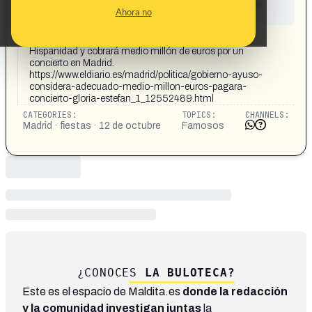
This content has not yet been investigated by the
Ahora no
Maldita.es team
CONTENT DETAIL:
Gloria Estefan será pregonera de las fiestas de la
Hispanidad y cobrará medio millón de euros por un
concierto en Madrid.
https://www.eldiario.es/madrid/politica/gobierno-ayuso-
considera-adecuado-medio-millon-euros-pagara-
concierto-gloria-estefan_1_12552489.html
CATEGORIES:
TOPICS:
CHANNELS:
Madrid · fiestas · 12 de octubre
Famosos
¿CONOCES
LA BULOTECA?
Este es el espacio de Maldita.es
donde la redacción
y la comunidad investigan juntas
la