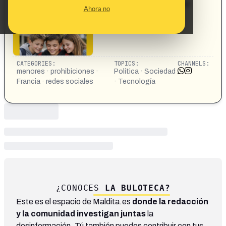
Macron https://www.instagram.com/p/DUBKGS2CIUK/
Ahora no
CATEGORIES:
TOPICS:
CHANNELS:
menores · prohibiciones ·
Política · Sociedad
Francia · redes sociales
· Tecnología
¿CONOCES
LA BULOTECA?
Este es el espacio de Maldita.es
donde la redacción
y la comunidad investigan juntas
la
desinformación. Tú también puedes contribuir con tus