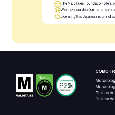
The Maldita.es Foundation offers yo
We make our disinformation data, c
Licensing this database is one of o
CÓMO T
Metodolog
Metodolog
Política d
Política d