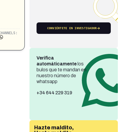
CONVIÉRTETE EN INVESTIGADOR
CHANNELS:
Verifica
automáticamente
los
bulos que te mandan en
nuestro número de
whatsapp
+34 644 229 319
Hazte maldito,