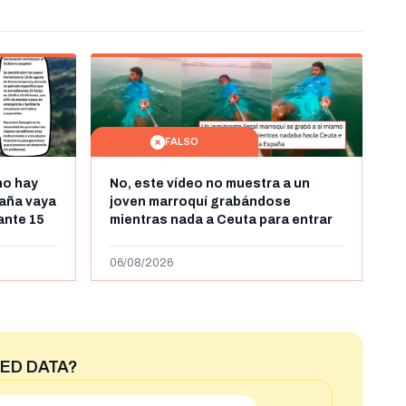
FALSO
no hay
No, este vídeo no muestra a un
aña vaya
joven marroquí grabándose
rante 15
mientras nada a Ceuta para entrar
arruecos
"ilegalmente a España": se grabó a
más de 450km de Ceuta y el autor lo
06/08/2026
niega
ED DATA?