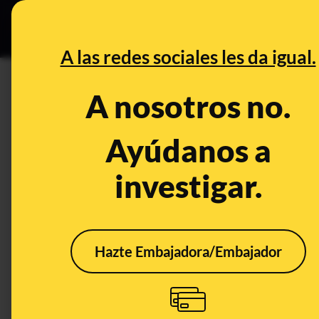
Especial Ce
DESINFO
PREBU
A las redes sociales les da igual.
¿Francia anuncia el mayor rec
A nosotros no.
This content has NOT yet been ver
Ayúdanos a
investigar.
OPEN CASE
What's being said:
«Francia anuncia el mayor recorte público d
Hazte Embajadora/Embajador
This content has not 
CONTENT DETAIL:
FRANCIA ANUNCIA EL MAYOR RECORTE PÚBLICO DE SU HI
congelará todo el sistema de pensiones, elimina días festivos,
de miles de funcionarios. Afirman que "Si Francia no reduce