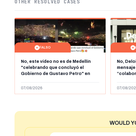
OTHER RESOLVED CASES
FALSO
No, este vídeo no es de Medellín
No, Delo
"celebrando que concluyó el
mensaje
Gobierno de Gustavo Petro" en
“colabo
agosto de 2026: es de la Alborada
online” 
de 2024
1.000 eur
07/08/2026
07/08/202
WOULD Y