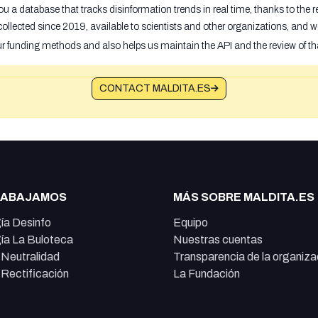
u a database that tracks disinformation trends in real time, thanks to the
ollected since 2019, available to scientists and other organizations, and w
ur funding methods and also helps us maintain the API and the review of th
CONTACT MALDITA.ES
RABAJAMOS
MÁS SOBRE MALDITA.ES
ía Desinfo
Equipo
ía La Buloteca
Nuestras cuentas
e Neutralidad
Transparencia de la organiza
e Rectificación
La Fundación