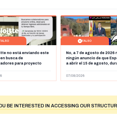
FALSO
FALSO
itte no está enviando este
No, a 7 de agosto de 2026 
 en busca de
ningún anuncio de que Esp
radores para proyecto
a abrir el 15 de agosto, du
con ganancias de hasta
horas, la frontera entre M
os al día: es un timo
y Ceuta
6
07/08/2026
OU BE INTERESTED IN ACCESSING OUR STRUCTUR