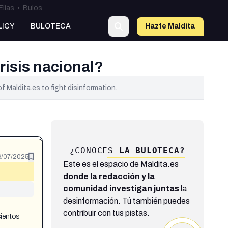
Elías
•
Bulos
LICY
BULOTECA
Hazte Maldit
a
risis nacional?
 of
Maldita.es
to fight disinformation.
¿CONOCES
LA BULOTECA?
6/07/2025
Este es el espacio de Maldita.es
donde la redacción y la
comunidad investigan juntas
la
desinformación. Tú también puedes
contribuir con tus pistas.
cientos