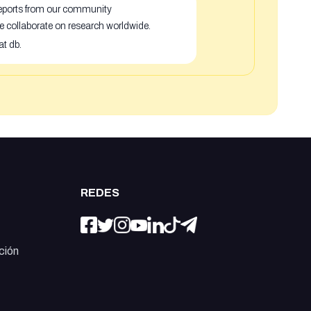
 reports from our community
e collaborate on research worldwide.
at db.
REDES
ción