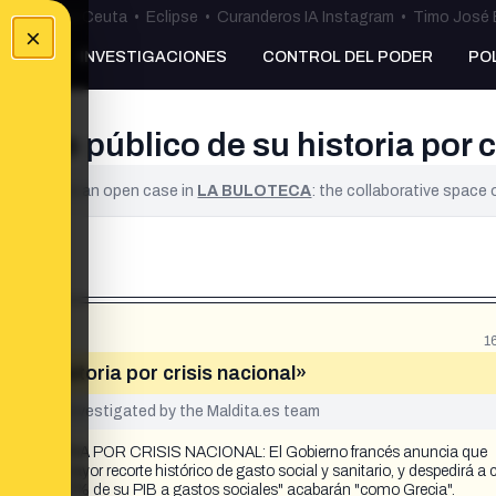
uta
•
Bulos Ceuta
•
Eclipse
•
Curanderos IA Instagram
•
Timo José 
×
NKING
INVESTIGACIONES
CONTROL DEL PODER
PO
orte público de su historia por c
ified. It is an open case in
LA BULOTECA
: the collaborative space
1
e su historia por crisis nacional»
yet been investigated by the Maldita.es team
STORIA POR CRISIS NACIONAL: El Gobierno francés anuncia que
 hará el mayor recorte histórico de gasto social y sanitario, y despedirá a 
 gastar el 57% de su PIB a gastos sociales" acabarán "como Grecia".