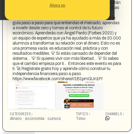
Finanzas PRO, descubrirás cómo personas comunes están
Ahora no
logrando resultados extraordinarios gracias a las Finanzas
Descentralizadas, una forma moderna, transparente y
accesible de invertir. Durante 5 días, Metapro Academy te
guía paso a paso para que entiendas el mercado, aprendas
a invertir desde cero y tomes el control de tu futuro
económico. Aprenderás con Ángel Pardo (Forbes 2022) y
un equipo de expertos que ya ha ayudado a más de 20.000
alumnos a transformar su relación con el dinero. Esto no es
una promesa vacía: es educación real, práctica y con
resultados medibles. 💡 Si estás cansado de depender del
sistema… 💡 Si quieres vivir con más libertad… 💡 Si sabes
que el cambio empieza por ti… Entonces este evento es para
ti. 🚀 Regístrate gratis hoy y aprende cómo construir tu
independencia financiera paso a paso.
https://www.facebook.com/share/r/1B1pmGUn1P/
CATEGORIES:
TOPICS:
CHANNELS:
dinero · economía · cursos
Timo