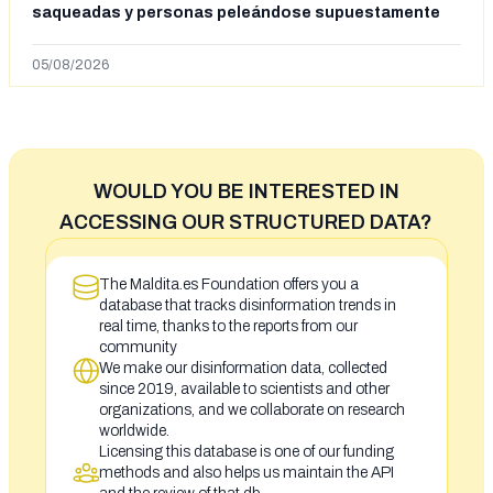
saqueadas y personas peleándose supuestamente
en España tras la entrada de personas migrantes en
situación irregular a Ceuta
05/08/2026
WOULD YOU BE INTERESTED IN
ACCESSING OUR STRUCTURED DATA?
The Maldita.es Foundation offers you a
database that tracks disinformation trends in
real time, thanks to the reports from our
community
We make our disinformation data, collected
since 2019, available to scientists and other
organizations, and we collaborate on research
worldwide.
Licensing this database is one of our funding
methods and also helps us maintain the API