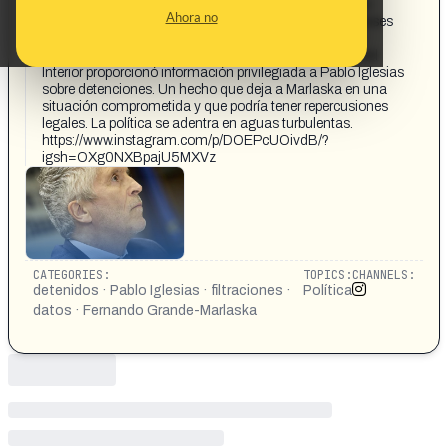
En un giro inesperado, el nombre de Fernando Grande-
Ahora no
Marlaska se vincula a un escándalo que sacude las bases
del Gobierno. Tras la revelación del periodista Román
Cuesta de Canal Red, se confirma que el exministro del
Interior proporcionó información privilegiada a Pablo Iglesias
sobre detenciones. Un hecho que deja a Marlaska en una
situación comprometida y que podría tener repercusiones
legales. La política se adentra en aguas turbulentas.
https://www.instagram.com/p/DOEPcUOivdB/?
igsh=OXg0NXBpajU5MXVz
CATEGORIES:
TOPICS:
CHANNELS:
detenidos · Pablo Iglesias · filtraciones ·
Política
datos · Fernando Grande-Marlaska