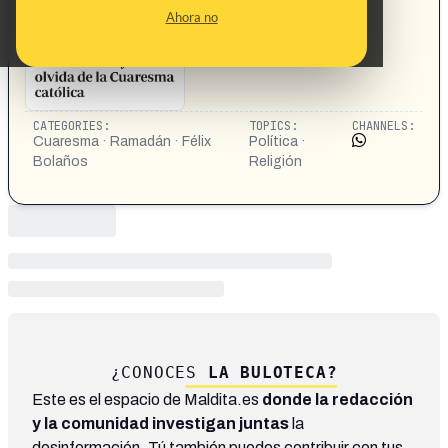
https://share.google/thVNo5CPwqOynB8Gy
Ahora no
CATEGORIES:
TOPICS:
CHANNELS:
Cuaresma · Ramadán · Félix
Política ·
Bolaños
Religión
¿CONOCES
LA BULOTECA?
Este es el espacio de Maldita.es
donde la redacción
y la comunidad investigan juntas
la
desinformación. Tú también puedes contribuir con tus