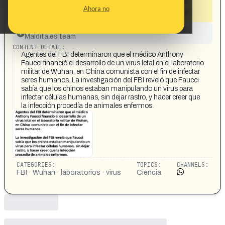
letal en el laboratorio militar de Wuhan
Ahora no
(China) para infectar células humanas»
This content has not yet been investigated by the
Maldita.es team
CONTENT DETAIL:
Agentes del FBI determinaron que el médico Anthony
Faucci financió el desarrollo de un virus letal en el laboratorio
militar de Wuhan, en China comunista con el fin de infectar
seres humanos. La investigación del FBI reveló que Faucci
sabía que los chinos estaban manipulando un virus para
infectar células humanas, sin dejar rastro, y hacer creer que
la infección procedía de animales enfermos.
CATEGORIES:
TOPICS:
CHANNELS:
FBI · Wuhan · laboratorios · virus
Ciencia