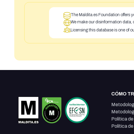
The Maldita.es Foundation offers yo
We make our disinformation data, c
Licensing this database is one of o
CÓMO T
Metodolog
Metodolog
Política d
Política d