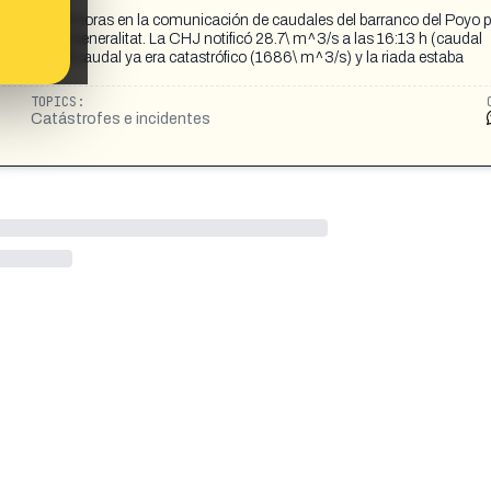
da de 2.5 horas en la comunicación de caudales del barranco del Poyo p
) de la Generalitat. La CHJ notificó 28.7\ m^3/s a las 16:13 h (caudal
, cuando el caudal ya era catastrófico (1686\ m^3/s) y la riada estaba
TOPICS:
Catástrofes e incidentes