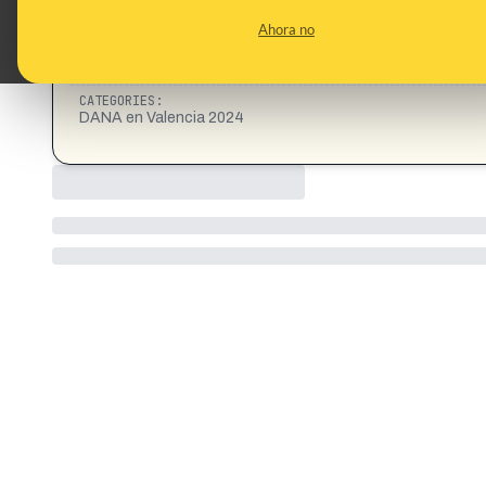
CONTENT DETAIL:
Brecha de Comunicación: Existe una interrupción documenta
Ahora no
de la CHJ al Centro de Coordinación de Emergencias (CECOPI
descendente) y no volvió a enviar un aviso hasta las 18:43 h
desbordada.
CATEGORIES:
DANA en Valencia 2024