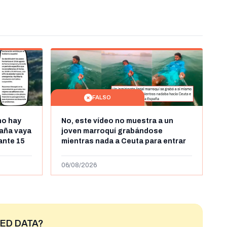
FALSO
no hay
No, este vídeo no muestra a un
aña vaya
joven marroquí grabándose
rante 15
mientras nada a Ceuta para entrar
arruecos
"ilegalmente a España": se grabó a
más de 450km de Ceuta y el autor lo
06/08/2026
niega
ED DATA?