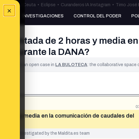
uta
•
Bulos Ceuta
•
Eclipse
•
Curanderos IA Instagram
•
Timo José 
×
NKING
INVESTIGACIONES
CONTROL DEL PODER
PO
cumentada de 2 horas y media en
oyo durante la DANA?
ified. It is an open case in
LA BULOTECA
: the collaborative space
0
 horas y media en la comunicación de caudales del
yet been investigated by the Maldita.es team