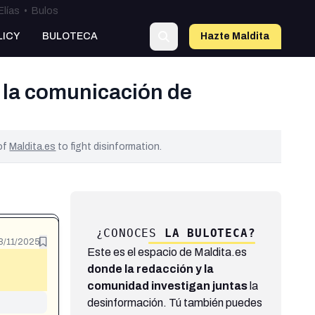
Elías
•
Bulos
LICY
BULOTECA
Hazte Maldit
a
 la comunicación de
 of
Maldita.es
to fight disinformation.
¿CONOCES
LA BULOTECA?
3/11/2025
Este es el espacio de Maldita.es
donde la redacción y la
comunidad investigan juntas
la
desinformación. Tú también puedes