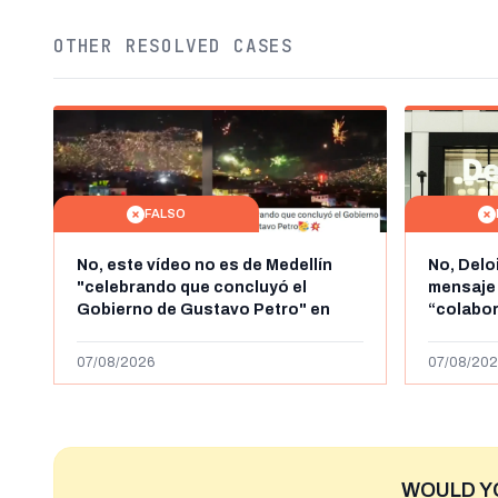
OTHER RESOLVED CASES
FALSO
No, este vídeo no es de Medellín
No, Delo
"celebrando que concluyó el
mensaje
Gobierno de Gustavo Petro" en
“colabo
agosto de 2026: es de la Alborada
online” 
de 2024
1.000 eur
07/08/2026
07/08/202
WOULD Y