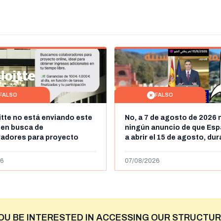
FALSO
FALSO
itte no está enviando este
No, a 7 de agosto de 2026 
 en busca de
ningún anuncio de que Esp
radores para proyecto
a abrir el 15 de agosto, du
con ganancias de hasta
horas, la frontera entre M
os al día: es un timo
y Ceuta
6
07/08/2026
OU BE INTERESTED IN ACCESSING OUR STRUCTUR