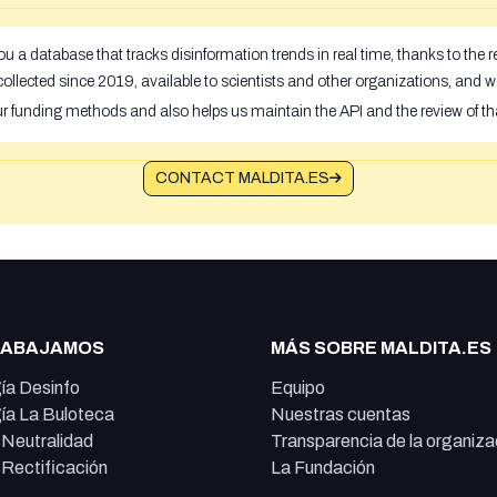
u a database that tracks disinformation trends in real time, thanks to the
ollected since 2019, available to scientists and other organizations, and w
ur funding methods and also helps us maintain the API and the review of th
CONTACT MALDITA.ES
RABAJAMOS
MÁS SOBRE MALDITA.ES
ía Desinfo
Equipo
ía La Buloteca
Nuestras cuentas
e Neutralidad
Transparencia de la organiza
e Rectificación
La Fundación