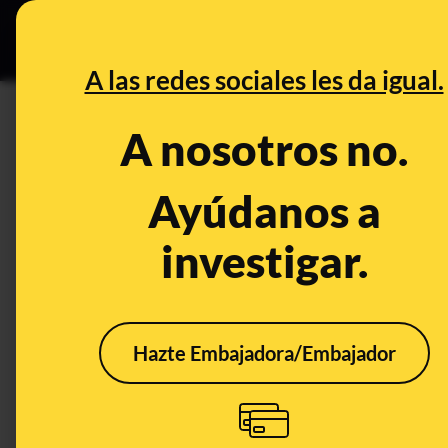
Especial Ce
DESINFO
PREBU
A las redes sociales les da igual.
¿Existe una interrupción do
A nosotros no.
caudales del barranco del P
Ayúdanos a
This content has NOT yet been ver
investigar.
OPEN CASE
What's being said:
Hazte Embajadora/Embajador
«Existe una interrupción documentada de 2
barranco del Poyo durante la DANA»
This content has not 