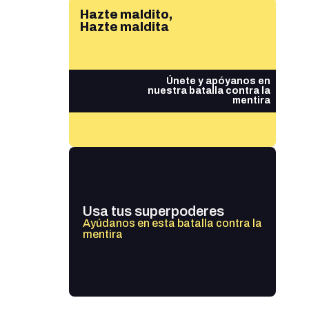
Hazte maldito,
Hazte maldita
Únete y apóyanos en
nuestra batalla contra la
mentira
Usa tus superpoderes
Ayúdanos en esta batalla contra la
mentira